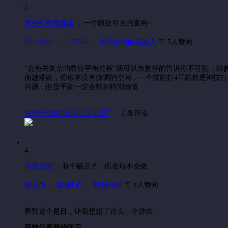
5
紫色有角爱暴走
，
一个随处可见的直男~
MonAster
、
zc74560
、
为所欲为的紫国人
等 5人赞同
“会免去复杂的数值平衡过程”我可以负责任的告诉你不可能，我
衡越难做，你根本没有微调的空间，一个技能打4可能就是神技打
问题，但是平衡一定会特别特别难做
发布于 2019-10-31 22:41:57
2 条评论
4
内普蒂努
，
有个破点子，但会玩不会做
猫头鹰
、
琉璃LilI
、
狞猫绿然
等 4人赞同
看到这个题目，让我想起了这么一个游戏
亚特兰蒂斯的守卫