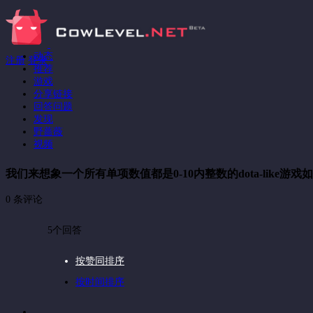
动态
注册
登录
推荐
游戏
分享链接
回答问题
发现
野蔷薇
视频
我们来想象一个所有单项数值都是0-10内整数的dota-like游戏
0 条评论
5个回答
按赞同排序
按时间排序