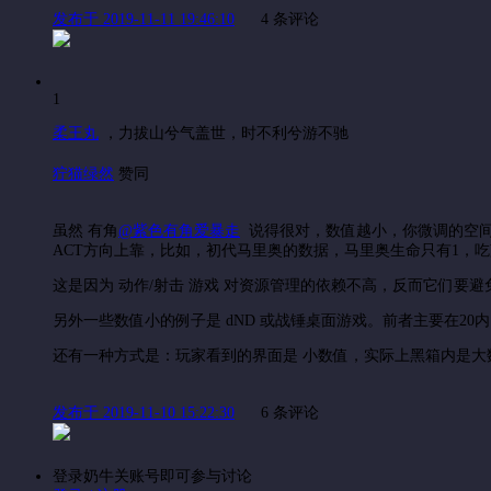
发布于 2019-11-11 19:46:10
4 条评论
1
柔王丸
，
力拔山兮气盖世，时不利兮游不驰
狞猫绿然
赞同
虽然 有角
@紫色有角爱暴走
‍ 说得很对，数值越小，你微调的空
ACT方向上靠，比如，初代马里奥的数据，马里奥生命只有1，吃蘑
这是因为 动作/射击 游戏 对资源管理的依赖不高，反而它们要避
另外一些数值小的例子是 dND 或战锤桌面游戏。前者主要在2
还有一种方式是：玩家看到的界面是 小数值，实际上黑箱内是大
发布于 2019-11-10 15:22:30
6 条评论
登录奶牛关账号即可参与讨论