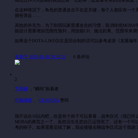
我玩过DOTA游廊的我流忍者一击必杀；低血量带来的结果就是
在这种情况下，角色的普通攻击不在是关键，每个人都应有一个
拥有弹反……
其他的补充为，为了削弱玩家普通攻击的习惯，取消传统MOBA中
能设计需要增加范围性预判，用技能CD、施法距离、范围等来调
如果这个DOTA-LIKE仅仅是回合制的话可以参考桌游《龙翼
发布于 2020-01-09 20:32:31
0 条评论
2
万华镜
，
“瞬间”执着者
狞猫绿然
、
GENTOVA
赞同
我不说在10以内吧，但是有个例子可以看看，战争仪式（现已停
MOBA的典范之一了。虽然活生生把自己运营死了。还有一个可以参考
考的例子。如果需要后续了解，我会慢慢去聊战争仪式这个我烧了差