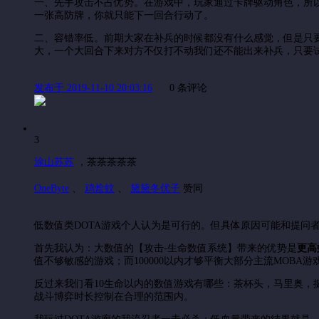
一、先手攻击不占优势。在游戏中，玩家通过卡牌驱动角色，所
一张高防牌，你就只能下一回合行动了。
二、容错率低。前期大家在补兵的时候都没有什么感觉，但是只
大，一个大回合下来对方不仅打不动我们还不能出来补兵，只要
发布于 2019-11-10 20:03:16
0 条评论
3
涂山苏苏
，
茶茶茶茶茶
OneByte
、
鸡烩蚊
、
黛黛冬优子
赞同
低数值类DOTA游戏个人认为是可行的。但具体原因可能和提问
首先我认为：大数值的【攻击-生命数值系统】带来的优势是
更高
值不够敏感的游戏；而100000以内才够平衡大部分主流MOBA游戏
反过来我们看10生命以内的数值游戏有哪些：茶杯头，马里奥，
战斗博弈时长控制在合理的范围内。