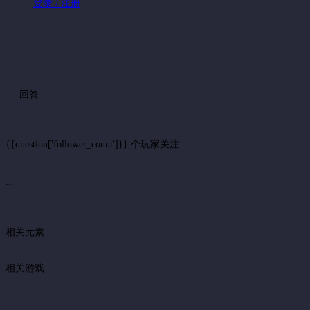
登录 / 注册
回答
{{question['follower_count']}} 个玩家关注
...
相关元素
相关游戏