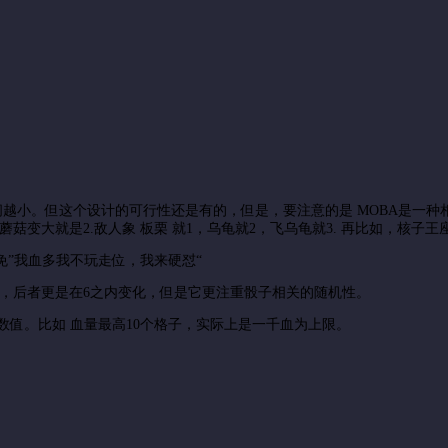
间越小。但这个设计的可行性还是有的，但是，要注意的是 MOBA是一
菇变大就是2.敌人象 板栗 就1，乌龟就2，飞乌龟就3. 再比如，核子王
免”我血多我不玩走位，我来硬怼“
0内，后者更是在6之内变化，但是它更注重骰子相关的随机性。
数值。比如 血量最高10个格子，实际上是一千血为上限。