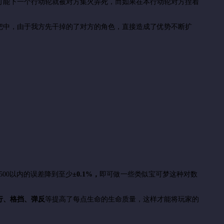
可能下一个行动轮就被对方集火弄死，而如果在本行动轮对方捏着
把中，由于我方先干掉的了对方的角色，直接造成了优势不断扩
500以内的误差降到至少
±0.1%，
即可做一些类似宝可梦这种对数
行、格挡、弹反
等提高了每点生命的生命质量，这样才能将玩家的