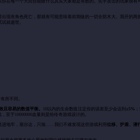
以你在每一个大回合能做什么其实大家都是有数的。先手攻击的玩家很有
要出现有角色死亡，那就有可能意味着前期做的一切全部木大。我开的两
试试就逝世。
者有所不同。
效且容易的数值平衡。
10以内的生命数值注定你的误差至少会达到
±5
%
；
，至于10000000血量则是给传奇游戏设计的。
挺进地牢，塞尔达，只狼……我们不难发现这些游戏利用
位移、护盾、潜