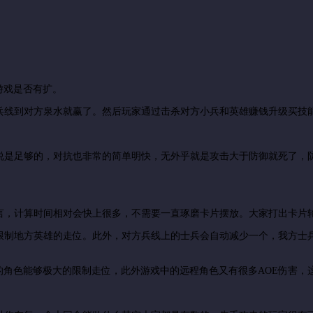
游戏是否有扩。
兵线到对方泉水就赢了。然后玩家通过击杀对方小兵和英雄赚钱升级买技
说是足够的，对抗也非常的简单明快，无外乎就是攻击大于防御就死了，
言，计算时间相对会快上很多，不需要一直琢磨卡片摆放。大家打出卡片
限制地方英雄的走位。此外，对方兵线上的士兵会自动减少一个，我方士
的角色能够极大的限制走位，此外游戏中的远程角色又有很多AOE伤害，