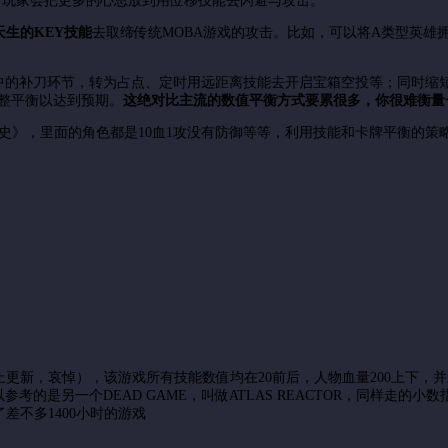
，玩家会把更多的心思放到用位移技能去闪避与攻击。
天生的KEY技能
去取缔传统MOBA游戏的攻击。比如，可以将A类型英雄
的补刀环节，转为占点、定时用远距离技能去开启宝箱空投等；同时缩短对
整平衡以达到预期。
这
绝对比主流的数值平衡方式要累很多，你很难衡量
编年史》，里面的角色都是10血1攻没有防御等等，利用技能和卡牌平衡的
止更新，哀悼），该游戏所有技能数值均在20前后，人物血量200上下，
的是另一个DEAD GAME，叫做ATLAS REACTOR，同样走的小
不多1400小时的游戏