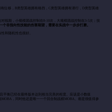
拥有位移，B类型英雄拥有格挡，C类型英雄拥有潜行，D类型英雄
线期，小规模团战控制在8-10次，大规模团战控制在3-5次；技
一个非指向性技能的伤害期望，需要在实战中一步步打磨。
策略性和随机性也很好。
并且平衡已经在最终版本达到相当完美的程度。应该是小数值
数指MOBA，同时他还是唯一一个回合制战棋MOBA。都是很值得参