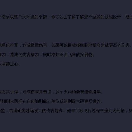
的平衡采取整个大环境的平衡，你可以去了解了解那个游戏的技能设计，很
他单位推开，造成微量伤害，如果可以目标碰触到墙壁会造成更高的伤害
增加，造成的伤害增加，同时格挡正面飞来的投射物。
尔卓德之心。
以将其引爆，造成伤害并击退，多个火药桶会被连锁引爆。
药桶则火药桶在在碰触到敌方单位或达到最大距离后爆炸。
到墙壁，击退距离越远收到的伤害越高，如果目标飞行过程中撞到火药桶，