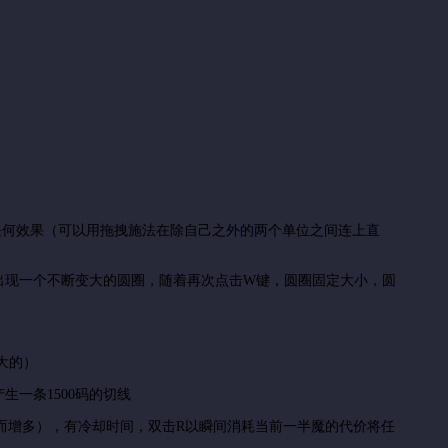
任何效果（可以用拖拽施法在除自己之外的两个单位之间连上直
出现一个不断变大的圆圈，随着再次点击W键，圆圈固定大小，圆
大的）
一条1500码的切线
而增多），有冷却时间，双击R以瞬间消耗当前一半魔的代价将任