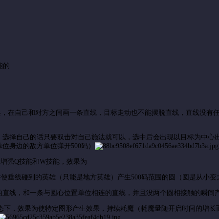
能的
兵，在自己和对方之间画一条直线，目标走动也不能摆脱直线，直线没有
，选择自己的话只要双击对自己施法就可以，选中后会出现以目标为中心
位身边的敌方单位弹开500码）
增强Q技能和W技能，效果为
垂线碰到的英雄（只能是地方英雄）产生500码范围的圆（圆是从小变
线，和一条与圆心位置单位相连的直线，并且没两个圆相接触的瞬间产生
状态下，效果为使特定图形产生效果，持续耗魔（耗魔量随开启时间的增长