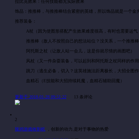
拉比克效果：任何技能都无实际效果
饰品：推推棒，与推推棒结合紧密的英雄，所以饰品就是一个金
推荐装备：
A杖（因为使图形搭配产生效果难度很高，有时也需要运气，
推推棒（敌人不按照自己的想法站位？没关系，一个推推棒把
阿托斯之杖（让敌人站一会儿，这是你就尽情的画图吧）
风杖（又一件杂耍装备，可以起到和阿托斯之杖同样的作用
跳刀（逃生必备，切入？这英雄施法距离极长，大招全图作
血精石（E技能和大招持续耗魔，血精石辅助回魔）
更新于 2018-01-28 09:51:22
13 条评论
2
辣鸡游戏收割机
，
创新的动力,是对于事物的热爱