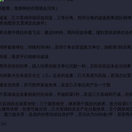
形效果，推推棒的作用就会消失）
速，己方英雄持续回血回蓝，三等分角、四等分角的减速效果成比例增强
以，其他图形无需满足此条件）
沿着中线往外面飞去，最远900码，期间掉血掉魔，撞到直线或单位会
将被束缚住，持续时间4秒，若四个角全部是敌方单位，则眩晕2秒后再
加速，垂直平行线移动减速
形形状的结界，踏入结界的敌方单位沉默一秒，五秒后若还未走出结界
掉最大生命值百分之（几）边形的血量，己方英雄为回血，若顶点位置全
通攻击伤害，并可附带装备效果，若是己方单位则产生一个圆
英雄减去血量相差的生命值，并被眩晕1秒，若是己方英雄则不减，但
英雄攻击速度加快；三个圆形相交，继承两个圆形的效果，敌方眩晕0.
生爆炸伤害，伤害可被分担，己方英雄的攻击产生分裂效果；五个圆形相
，魔力值共享，造成的伤害转成自身护甲，百分比为1000血1甲；原形再
24）