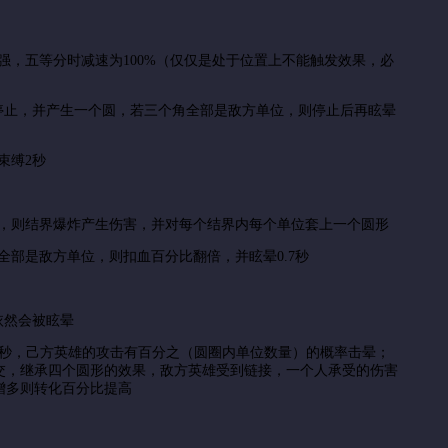
，五等分时减速为100%（仅仅是处于位置上不能触发效果，必
停止，并产生一个圆，若三个角全部是敌方单位，则停止后再眩晕
束缚2秒
，则结界爆炸产生伤害，并对每个结界内每个单位套上一个圆形
部是敌方单位，则扣血百分比翻倍，并眩晕0.7秒
依然会被眩晕
7秒，己方英雄的攻击有百分之（圆圈内单位数量）的概率击晕；
交，继承四个圆形的效果，敌方英雄受到链接，一个人承受的伤害
增多则转化百分比提高