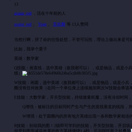
13
avatar_red
，
活在十年前的人
avatar_red
、
Yoge
、
瓦伦斯
等 13人赞同
当然行啊，拼了命的往怪处想，不管可玩性，理论上做出来是可
比如，我举个栗子
英雄：数学家
Q技能：画直线，选中英雄（敌我都可以），或是物品，或是小
线）
W技能：画圆，选中英雄（敌我都可以），或是物品，或是小兵
圈没有任何效果（在同一个单位身上连续施加两次W技能会将该单
E技能：大数学家，开关型技能，持续微量耗魔，没有冷却时间，
Q增强：被标注的目标同时产生与产生的直线垂直的线段，并使
W增强：处于圆圈内的所有地方英雄出现一条和数学家相连的直
R技能：别动我的图！2级即可学到的技能，开关型技能，开启
何受到图形减益效果的敌方英雄缠绕1.4秒，可与阿托斯之杖叠加