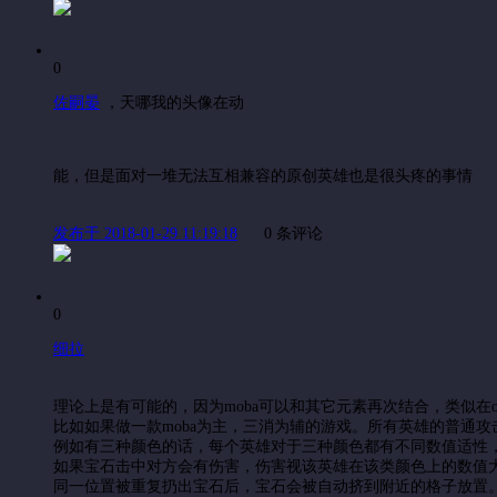
0
佐嗣晏
，
天哪我的头像在动
能，但是面对一堆无法互相兼容的原创英雄也是很头疼的事情
发布于 2018-01-29 11:19:18
0 条评论
0
细拉
理论上是有可能的，因为moba可以和其它元素再次结合，类似在ow的
比如如果做一款moba为主，三消为辅的游戏。所有英雄的普通
例如有三种颜色的话，每个英雄对于三种颜色都有不同数值适性
如果宝石击中对方会有伤害，伤害视该英雄在该类颜色上的数值
同一位置被重复扔出宝石后，宝石会被自动挤到附近的格子放置