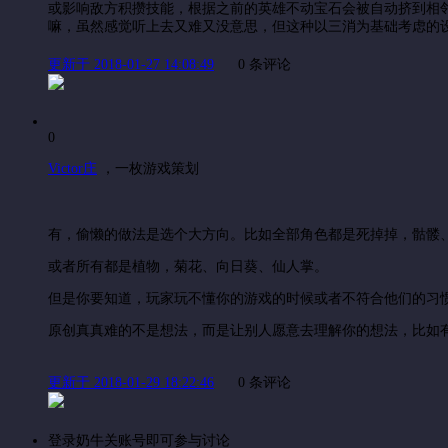
或影响敌方积攒技能，根据之前的英雄不动宝石会被自动挤到相
嘛，虽然感觉听上去又难又没意思，但这种以三消为基础考虑的设
更新于 2018-01-27 14:08:49
0 条评论
0
Victor庄
，
一枚游戏策划
有，偷懒的做法是选个大方向。比如全部角色都是死掉掉，骷髅
或者所有都是植物，菊花、向日葵、仙人掌。
但是你要知道，玩家玩不懂你的游戏的时候或者不符合他们的习
原创真真难的不是想法，而是让别人愿意去理解你的想法，比如
更新于 2018-01-29 18:22:46
0 条评论
登录奶牛关账号即可参与讨论