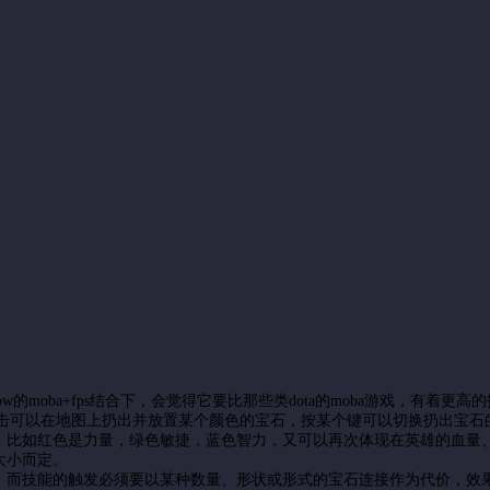
moba+fps结合下，会觉得它要比那些类dota的moba游戏，有着更高
攻击可以在地图上扔出并放置某个颜色的宝石，按某个键可以切换扔出宝石
，比如红色是力量，绿色敏捷，蓝色智力，又可以再次体现在英雄的血量
大小而定。
。而技能的触发必须要以某种数量、形状或形式的宝石连接作为代价，效