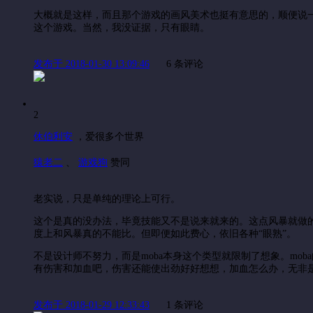
大概就是这样，而且那个游戏的画风美术也挺有意思的，顺便说一
这个游戏。当然，我没证据，只有眼睛。
发布于 2018-01-30 13:09:46
6 条评论
2
休伯利安
，
爱很多个世界
猿老二
、
游戏狗
赞同
老实说，只是单纯的理论上可行。
这个是真的没办法，毕竟技能又不是说来就来的。这点风暴就做的
度上和风暴真的不能比。但即便如此费心，依旧各种“眼熟”。
不是设计师不努力，而是moba本身这个类型就限制了想象。mo
有伤害和加血吧，伤害还能使出劲好好想想，加血怎么办，无非
发布于 2018-01-29 12:33:43
1 条评论