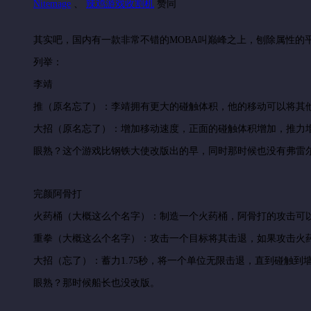
Nitemage
、
辣鸡游戏收割机
赞同
其实吧，国内有一款非常不错的MOBA叫巅峰之上，刨除属性
列举：
李靖
推（原名忘了）：李靖拥有更大的碰触体积，他的移动可以将其
大招（原名忘了）：增加移动速度，正面的碰触体积增加，推力
眼熟？这个游戏比钢铁大使改版出的早，同时那时候也没有弗雷
完颜阿骨打
火药桶（大概这么个名字）：制造一个火药桶，阿骨打的攻击可
重拳（大概这么个名字）：攻击一个目标将其击退，如果攻击火
大招（忘了）：蓄力1.75秒，将一个单位无限击退，直到碰触
眼熟？那时候船长也没改版。