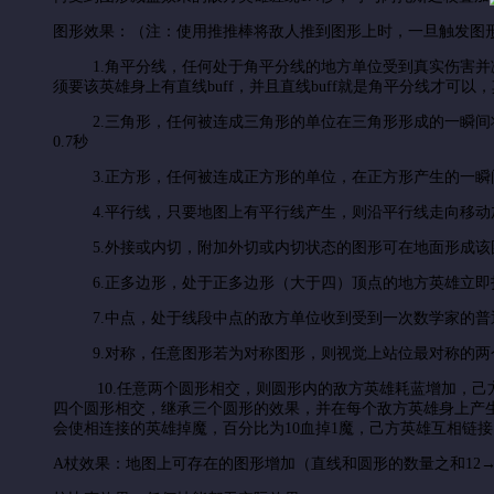
图形效果：（注：使用推推棒将敌人推到图形上时，一旦触发图
1.角平分线，任何处于角平分线的地方单位受到真实伤害并减
须要该英雄身上有直线buff，并且直线buff就是角平分线才可
2.三角形，任何被连成三角形的单位在三角形形成的一瞬间将
0.7秒
3.正方形，任何被连成正方形的单位，在正方形产生的一瞬间
4.平行线，只要地图上有平行线产生，则沿平行线走向移动
5.外接或内切，附加外切或内切状态的图形可在地面形成该图
6.正多边形，处于正多边形（大于四）顶点的地方英雄立即扣
7.中点，处于线段中点的敌方单位收到受到一次数学家的普
9.对称，任意图形若为对称图形，则视觉上站位最对称的两个
10.任意两个圆形相交，则圆形内的敌方英雄耗蓝增加，己方
四个圆形相交，继承三个圆形的效果，并在每个敌方英雄身上产
会使相连接的英雄掉魔，百分比为10血掉1魔，己方英雄互相链接
A杖效果：地图上可存在的图形增加（直线和圆形的数量之和12→