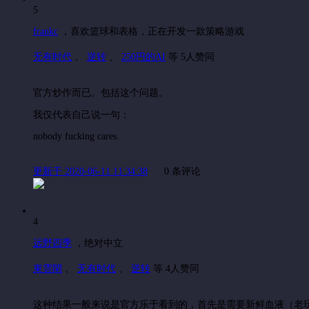
5
frankc
，
喜欢篮球和表格，正在开发一款策略游戏
无有时代
、
逆转
、
250円的AI
等 5人赞同
官方炒作而已。包括这个问题。
我仅代表自己说一句：
nobody fucking cares.
更新于 2020-06-11 11:34:38
0 条评论
4
远野四季
，
绝对中立
東雲閑
、
无有时代
、
逆转
等 4人赞同
这种结果一般来说是官方乐于看到的，首先是需要新鲜血液（老玩