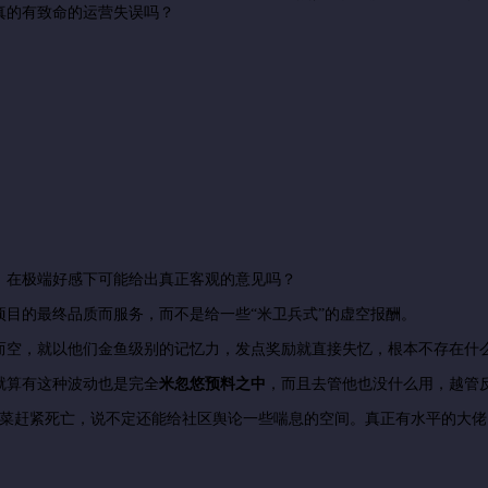
真的有致命的运营失误吗？
，在极端好感下可能给出真正客观的意见吗？
目的最终品质而服务，而不是给一些“米卫兵式”的虚空报酬。
而空，就以他们金鱼级别的记忆力，发点奖励就直接失忆，根本不存在什
就算有这种波动也是完全
米忽悠预料之中
，而且去管他也没什么用，越管
韭菜赶紧死亡，说不定还能给社区舆论一些喘息的空间。真正有水平的大