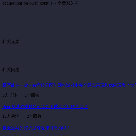
{{question['follower_count']}} 个玩家关注
...
相关元素
相关问题
是否能在一款带有竞技分区的网络游戏中完全隔离高玩和休闲玩家？为
3人关注
2个回答
Beta 测试游戏时如何提高测试者的反馈意愿？
12人关注
2个回答
氪金道具的打折是有规律可循的吗？