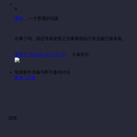
0
黑鸡
，
一个普通的玩家
出事了吗…我还等着发售之后看看我自己有没被打脸来着。
发布于 2020-06-11 23:07:51
0 条评论
登录奶牛关账号即可参与讨论
登录 / 注册
回答