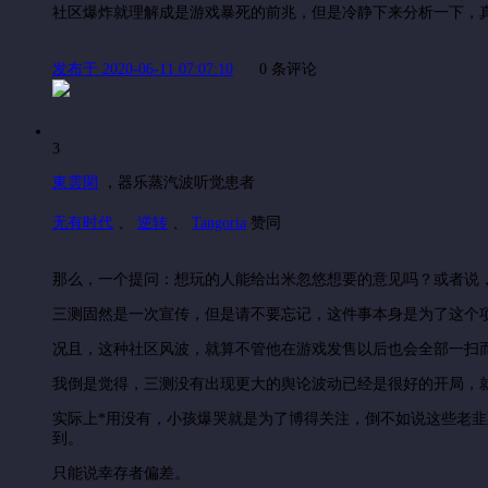
社区爆炸就理解成是游戏暴死的前兆，但是冷静下来分析一下，
发布于 2020-06-11 07:07:10
0 条评论
3
東雲閑
，
器乐蒸汽波听觉患者
无有时代
、
逆转
、
Tangoria
赞同
那么，一个提问：想玩的人能给出米忽悠想要的意见吗？或者说
三测固然是一次宣传，但是请不要忘记，这件事本身是为了这个项
况且，这种社区风波，就算不管他在游戏发售以后也会全部一扫
我倒是觉得，三测没有出现更大的舆论波动已经是很好的开局，
实际上*用没有，小孩爆哭就是为了博得关注，倒不如说这些老
到。
只能说幸存者偏差。