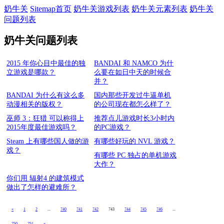
奶牛关
Sitemap首页
奶牛关游戏列表
奶牛关元素列表
奶牛关
问题列表
奶牛关问题列表
2015 年你心目中最佳的独
BANDAI 和 NAMCO 为什
立游戏是哪款？
么要在如日中天的时候合
并？
BANDAI 为什么有这么多
国内那些开发过牛逼单机
动漫相关的版权？
的公司现在都怎么样了？
巫师 3：狂猎 可以称得上
推荐点儿游戏时长3小时内
2015年度最佳游戏吗？
的PC游戏？
Steam 上有哪些国人做的游
有哪些好玩的 NVL 游戏？
戏？
有哪些 PC 独占的单机游戏
大作？
你们用 辐射4 的建筑模式
做出了怎样的避难所？
«
1
2
...
740
741
742
743
744
745
746
...
750
751
»