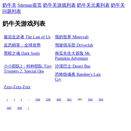
奶牛关
Sitemap首页
奶牛关游戏列表
奶牛关元素列表
奶牛关
问题列表
奶牛关游戏列表
最后生还者 The Last of Us
我的世界 Minecraft
反恐精英：全球攻势
驾驶俱乐部 Driveclub
黑暗之魂 Dark Souls
南瓜先生大冒险 Mr.
Pumpkin Adventure
小小部队2：特种部队 Tiny
沙漠巴士 Desert Bus
Troopers 2: Special Ops
恐怖惊魂夜 Banshee's Last
Cry
Zzzz-Zzzz-Zzzz
«
1
2
...
3598
3599
3600
3601
3602
3603
3604
3605
3606
»