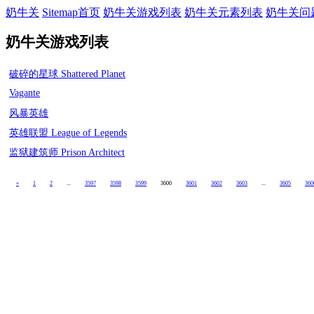
奶牛关
Sitemap首页
奶牛关游戏列表
奶牛关元素列表
奶牛关问
奶牛关游戏列表
破碎的星球 Shattered Planet
Vagante
风暴英雄
英雄联盟 League of Legends
监狱建筑师 Prison Architect
«
1
2
...
3597
3598
3599
3600
3601
3602
3603
...
3605
360