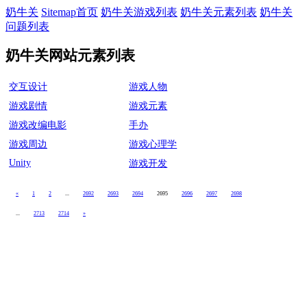
奶牛关
Sitemap首页
奶牛关游戏列表
奶牛关元素列表
奶牛关
问题列表
奶牛关网站元素列表
交互设计
游戏人物
游戏剧情
游戏元素
游戏改编电影
手办
游戏周边
游戏心理学
Unity
游戏开发
«
1
2
...
2692
2693
2694
2695
2696
2697
2698
...
2713
2714
»