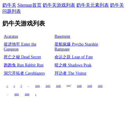
奶牛关
Sitemap首页
奶牛关游戏列表
奶牛关元素列表
奶牛关
问题列表
奶牛关游戏列表
Acaratus
Basement
挺进地牢 Enter the
星船疯爆 Psycho Starship
Gungeon
Rampage
死亡之秘 Dead Secret
命运之跃 Leap of Fate
跑跑兔 Run Rabbit Run
暗之峰 Shadows Peak
洞穴开拓者 Caveblazers
拜访者 The Visitor
«
1
2
...
3444
3445
3446
3447
3448
3449
3450
...
3605
3606
»