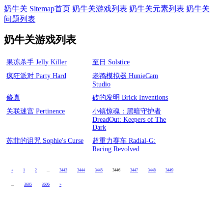
奶牛关
Sitemap首页
奶牛关游戏列表
奶牛关元素列表
奶牛关
问题列表
奶牛关游戏列表
果冻杀手 Jelly Killer
至日 Solstice
疯狂派对 Party Hard
老鸨模拟器 HunieCam
Studio
修真
砖的发明 Brick Inventions
关联迷宫 Pertinence
小镇惊魂：黑暗守护者
DreadOut: Keepers of The
Dark
苏菲的诅咒 Sophie's Curse
超重力赛车 Radial-G:
Racing Revolved
«
1
2
...
3443
3444
3445
3446
3447
3448
3449
...
3605
3606
»