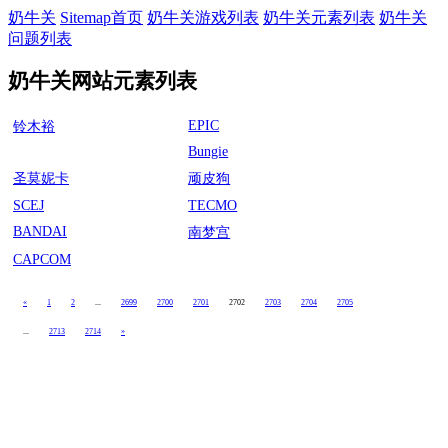
奶牛关
Sitemap首页
奶牛关游戏列表
奶牛关元素列表
奶牛关
问题列表
奶牛关网站元素列表
EPIC
铃木裕
Bungie
圣莫妮卡
顽皮狗
SCEJ
TECMO
BANDAI
南梦宫
CAPCOM
«
1
2
...
2699
2700
2701
2702
2703
2704
2705
...
2713
2714
»