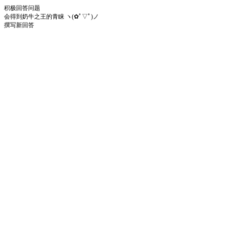
积极回答问题
会得到奶牛之王的青睐 ヽ(✿ﾟ▽ﾟ)ノ
撰写新回答