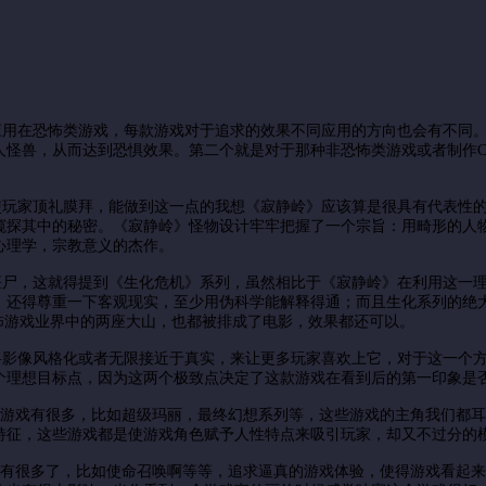
在恐怖类游戏，每款游戏对于追求的效果不同应用的方向也会有不同。
人怪兽，从而达到恐惧效果。第二个就是对于那种非恐怖类游戏或者制作C
家顶礼膜拜，能做到这一点的我想《寂静岭》应该算是很具有代表性的
窥探其中的秘密。《寂静岭》怪物设计牢牢把握了一个宗旨：用畸形的人
心理学，宗教意义的杰作。
，这就得提到《生化危机》系列，虽然相比于《寂静岭》在利用这一理
》还得尊重一下客观现实，至少用伪科学能解释得通；而且生化系列的绝大
怖游戏业界中的两座大山，也都被排成了电影，效果都还可以。
像风格化或者无限接近于真实，来让更多玩家喜欢上它，对于这一个方
个理想目标点，因为这两个极致点决定了这款游戏在看到后的第一印象是
游戏有很多，比如超级玛丽，最终幻想系列等，这些游戏的主角我们都耳
特征，这些游戏都是使游戏角色赋予人性特点来吸引玩家，却又不过分的
有很多了，比如使命召唤啊等等，追求逼真的游戏体验，使得游戏看起来