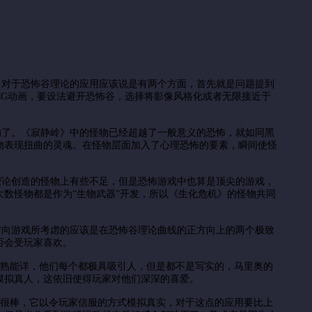
对于恐怖谷理论的应用应该说是有两个方面，首先就是问题提到
G动画，要设法避开恐怖谷，选择将影像风格化或者无限接近于
了。《寂静岭》中的怪物已经超越了一般意义的恐怖，就如同黑
物表现扭曲的灵魂。在怪物层面加入了心理恐怖的要素，瞬间使怪
论创造的怪物上有些不足，但是恐怖游戏中也算是顶尖的游戏，
数怪物都是作为“生物武器”开发，所以《生化危机》的怪物共同
向游戏所考虑的应该是在恐怖谷理论曲线的正方向上的两个极致
否会受玩家喜欢。
熟能详，他们每个都极具吸引人，但是都不是写实的，马里奥的
模拟真人，这依旧使得玩家对他们深深的喜爱。
很棒，它以令玩家信服的方式模拟真实，对于这点的应用要比上