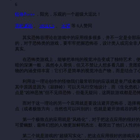
6
怪兽Pierre
，
阳光，乐观的一个超级大逗比！
零崎魈识
、
90SECS
、
火猫
等 6人赞同
其实恐怖谷理论在游戏中的应用很多很多，并不一定是全部应用
的，对于恐怖类的游戏，要牢牢把握恐怖谷，设计类人或完全非
真实。
在恐怖类游戏上，能够把单纯的视觉冲击变成了独特艺术，使玩
暗的深渊一般，虽然令人畏惧，但又不禁让人想多看几眼，意图
物的内涵变得丰富：它们不是简单的视觉冲击产物，而是结合了
利用这一理论创作的怪物我们最常听到的应该就是丧尸或者僵尸
其中原因是因为《寂静岭》可以天马行空地设计，而《生化危机
点是“凶神恶煞”但不见得恐怖，但毫无疑问，这两款游戏都是恐
而对于这一理论的另一个应用就是要设法避开恐怖谷，选择将影
点（或者极致方向，当然也可以叫别的）也就是避开游戏谷的两
第一个极致点的应用就是“风格化”，对于把这点应用的很好的
可爱幽默，最终幻想的人物更加鲜明杰出，都突出了他们人性的
第二个就是游戏的“超级写实化”，把这点应用很好的游戏应该