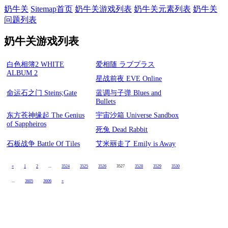
奶牛关
Sitemap首页
奶牛关游戏列表
奶牛关元素列表
奶牛关
问题列表
奶牛关游戏列表
白色相簿2 WHITE
爱相随 ラブプラス
ALBUM 2
星战前夜 EVE Online
命运石之门 Steins;Gate
蓝调与子弹 Blues and
Bullets
东方苍神缘起 The Genius
宇宙沙箱 Universe Sandbox
of Sappheiros
死兔 Dead Rabbit
石板战争 Battle Of Tiles
艾米丽走了 Emily is Away
«
1
2
...
3524
3525
3526
3527
3528
3529
3530
...
3605
3606
»