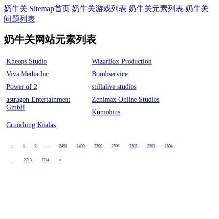
奶牛关
Sitemap首页
奶牛关游戏列表
奶牛关元素列表
奶牛关
问题列表
奶牛关网站元素列表
Kheops Studio
WizarBox Production
Viva Media Inc
Bombservice
Power of 2
stillalive studios
astragon Entertainment
Zenimax Online Studios
GmbH
Kumobius
Crunching Koalas
«
1
2
...
2498
2499
2500
2501
2502
2503
2504
...
2713
2714
»