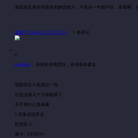
第四就是要有些基本的解说能力，不然你一句都不说，谁看啊，
更新于 2016-02-11 23:07:26
1 条评论
0
pinkMan
，
有很多游戏想玩，有很多路要走
我曾经在斗鱼搞过一段
但是没搞几个月就歇菜了
关于做什么准备嘛
1.设备必须齐全
处理器:i7
显卡: GTX970+