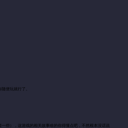
你随便玩就行了。
搓一些），这游戏的相关故事啥的你得懂点吧，不然根本没话说