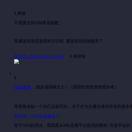
4.网速
不需要太快10M算是标配
直播这玩意还是得持之以恒 要是想玩玩就随意了
发布于 2016-03-24 16:00:04
0 条评论
0
浑身难受
，
我必须得喝大力！（模拟经营类游戏爱好者）
厚着脸皮贴一个自己以前写的，关于作为主播自身所应有的基本
如何做一个好的直播主？
至于OBS的用法，我就是从B站直播平台提供的教程+百度学会的，