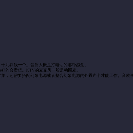
，十几块钱一个。音质大概是打电话的那种感觉。
好的会贵些。KTV的麦克风一般是动圈麦。
收集，
还需要搭配幻象电源或者整合幻象电源的外置声卡才能工作
。音质
。