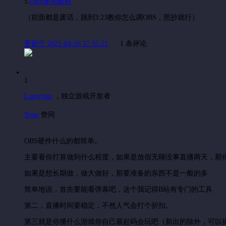
5.
OBS使用教程
（前面都是废话，跳到3:23教你怎么调OBS，照抄就行）
更新于 2021-04-16 17:35:21
1 条评论
1
Lanceyun
，
独立游戏开发者
Yoge
赞同
OBS硬件什么的都简单。
主要看你打算做到什么程度，如果是放假无聊没事直播两天，那
如果是想长期做，做大做好，那要准备的东西不是一般的多
简单地说，首先要能看弹幕吧，这个我记得B站有专门的工具
第二，直播时间要稳定，不然人气会打个折扣。
第三就是你播什么游戏你自己最起码会玩吧（新出的除外，可以