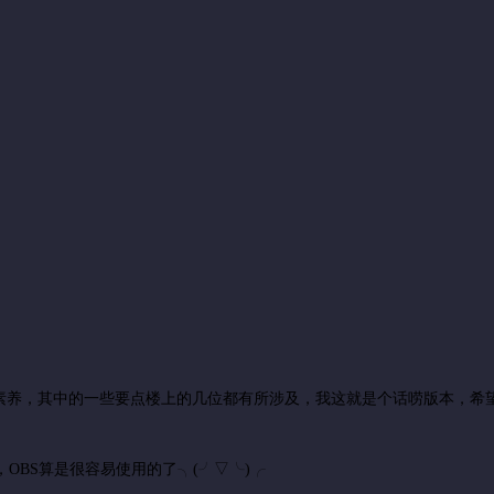
素养，其中的一些要点楼上的几位都有所涉及，我这就是个话唠版本，希
OBS算是很容易使用的了╮(╯▽╰)╭