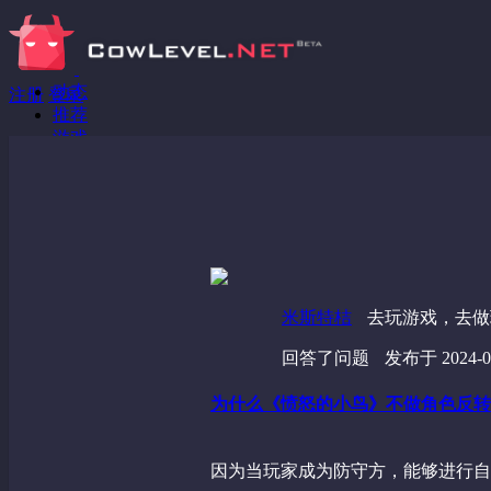
动态
注册
登录
推荐
游戏
分享链接
回答问题
发现
野蔷薇
视频
米斯特桔
去玩游戏，去做
回答了问题
发布于 2024-04
为什么《愤怒的小鸟》不做角色反转
因为当玩家成为防守方，能够进行自