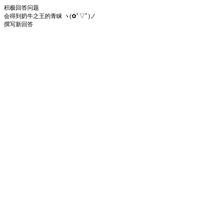
积极回答问题
会得到奶牛之王的青睐 ヽ(✿ﾟ▽ﾟ)ノ
撰写新回答