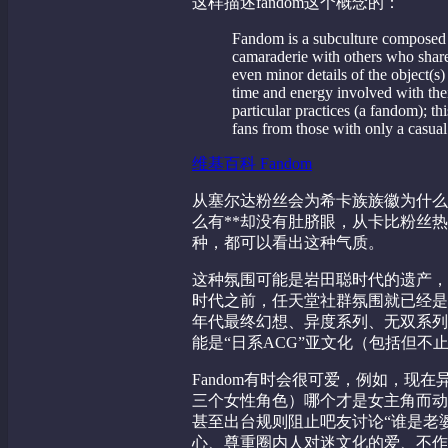
这样描述fandom这个概念的：
Fandom is a subculture composed o
camaraderie with others who share 
even minor details of the object(s)
time and energy involved with their
particular practices (a fandom); th
fans from those with only a casual 
维基百科 Fandom
从塞尔达粉丝会为希卡族族徽为什么
么有**却没有肚脐眼，从卡比粉丝热
种，都可以看出这种气质。
这种氛围可能是岩田聪时代的遗产，
时代之前，任天堂社群氛围就已经是
年代最终幻想、异度系列、无双系列
能是“日系ACG”亚文化（包括但不
Fandom有时会很可爱，例如，现
三个女性角色）哪个才是女主角而动
甚至出台规则阻止吧友讨论“谁是老
心、尊重圈内人对迷文化的爱、不作