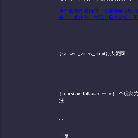
著作权归作者所有。商业转载请联系
来自「奶牛关」并给出原文链接。不
{{answer_voters_count}}人赞同
...
{{question_follower_count}} 个玩家
注
...
目录