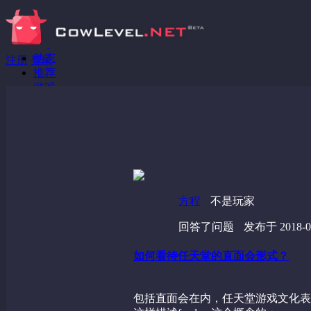
动态
注册
登录
推荐
游戏
分享链接
回答问题
发现
野蔷薇
视频
方程
不是玩家
回答了问题
发布于 2018-03
如何看待任天堂的直面会形式？
包括直面会在内，任天堂游戏文化表现