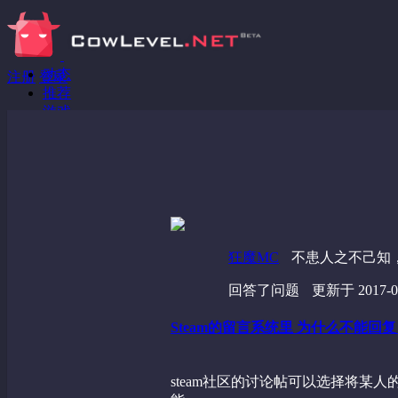
动态
注册
登录
推荐
游戏
分享链接
回答问题
发现
野蔷薇
视频
狂魔MC
不患人之不己知
回答了问题
更新于 2017-02
Steam的留言系统里 为什么不能
steam社区的讨论帖可以选择将某