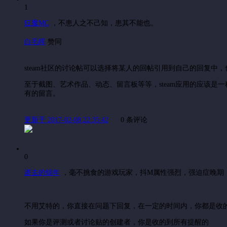
1
狂魔MC
，
不患人之不己知，患其不能也。
白毛晖
赞同
steam社区的讨论帖可以选择将某人的回帖引用到自己的回复中
至于截图、艺术作品、动态、留言板等等，steam应用的应该
有的留言。
更新于 2017-02-08 22:35:42
0 条评论
0
逝去的锦年
，
毫不挑食的游戏玩家，抖M属性强烈，强迫症晚期
不用艾特的，你直接在问题下回复，在一定的时间内，你都是收
如果你是评测或者讨论贴的创建者，你是收的到所有提醒的