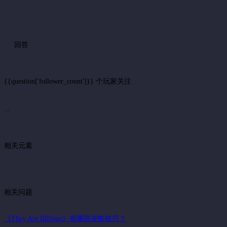
回答
{{question['follower_count']}} 个玩家关注
...
相关元素
相关问题
《They Are Billions》有哪些攻略技巧？