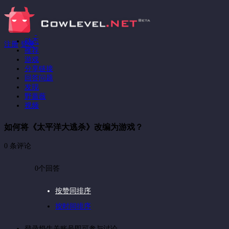
动态
注册
登录
推荐
游戏
分享链接
回答问题
发现
野蔷薇
视频
如何将《太平洋大逃杀》改编为游戏？
0 条评论
0个回答
按赞同排序
按时间排序
登录奶牛关账号即可参与讨论