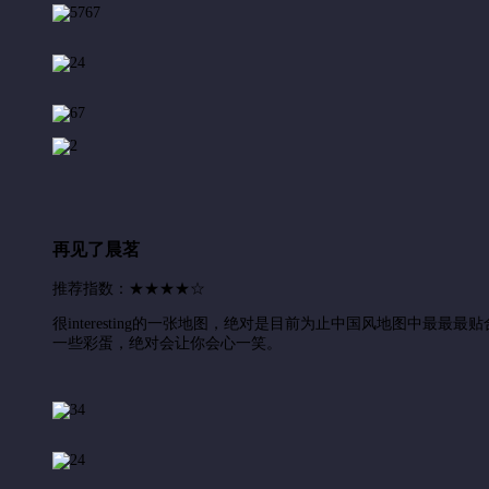
再见了晨茗
推荐指数：
★
★
★
★
☆
很interesting的一张地图，绝对是目前为止中国风地图
一些彩蛋，绝对会让你会心一笑。