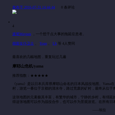
发布于 2016-07-31 14:44:44
0 条评论
4
道笔Waypen
，
一个想干点大事的拖延症患者。
假面女仆卫士
、
Yoge
、
Lb
等 4人赞同
最喜欢的几幅地图，重复玩过几遍
摩耶山危机/yama
推荐指数：
★
★
★
★
★
《yama》是以日本兵库県摩耶山命名的日本风战役地图。Yam
村，游览一番位于京都的清水寺，路过荒废的矿村，最终从位于摩
这张地图的元素极其丰富，有繁华的城市，宁静的乡村，有绵延
得这张地图可以作为战役合作，也可以作为景观游览。在所有日
-----埃拉