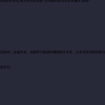
陷阱和深淵,激光房簡直刺激~而地圖的結局也富有趣味,推薦~
寂静岭》改编而成，
地圖當中解謎與機關都非常多。許多场景和剧情都与
更好玩~