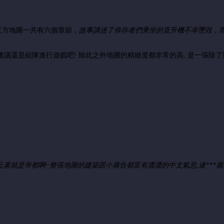
三方地圖一共有六個章節，
故事講述了倖存者們乘坐的直升機不幸墜毀，
 建議還是組隊進行遊戲吧! 除此之外地圖的精緻度都非常的高, 是一張除
素就是帝都啊~整張地圖的建築跟小廣告都富有濃濃的中文氣息,連***廣場