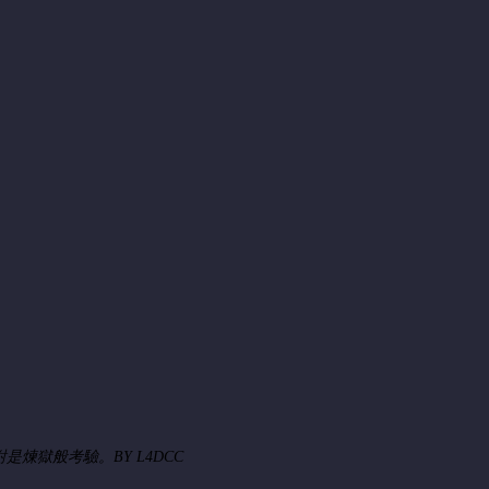
對是煉獄般考驗。
BY L4DCC