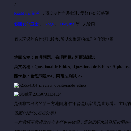
7
RitaMurai 紅茶
，
獨立制作向遊戲迷, 愛好科幻策略類
假面女仆卫士
、
Yoge
、
DMyang
等 7人赞同
個人玩過的合作類比較多,所以來推薦的都是合作類地圖
地圖名稱：倫理問題、倫理問題2 阿爾法測試
英文名稱：Questionable Ethics
、
Questionable Ethics : Alpha test
關卡數：倫理問題
4/4、
阿爾法測試5/5
是個非常出名的第三方地圖,相信不論是玩家還是喜歡看UP主玩的
地圖介紹:(失控控分享）
一次救援事故導致倖存者們失去知覺，當他們醒來時發現被困在