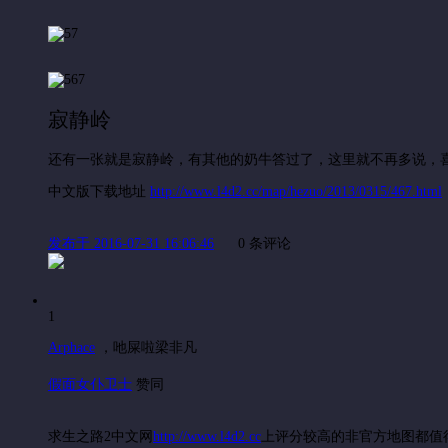
寂静岭
还有一张就是寂静岭，有其他的奶牛答过了，这里就不再多说，
中文版下载地址
http://www.l4d2.cc/map/hezuo/2013/0315/467.html
发布于 2016-07-31 16:06:46
0 条评论
1
Arphace
，
吔屎啦梁非凡
假面女仆卫士
赞同
求生之路2中文网
http://www.l4d2.cc
上评分较高的非官方地图都值