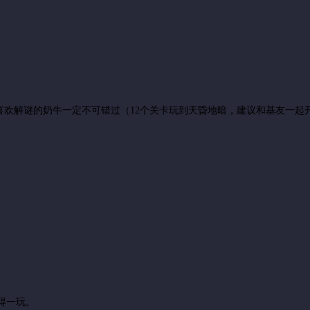
喜欢解谜的奶牛一定不可错过（12个关卡玩到天昏地暗，建议和基友一起
得一玩。