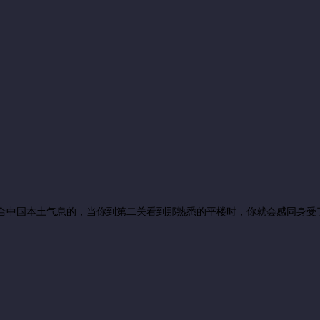
中最最最贴合中国本土气息的，当你到第二关看到那熟悉的平楼时，你就会感同