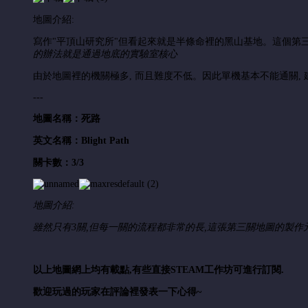
地圖介紹:
寫作"平頂山研究所"但看起來就是半條命裡的黑山基地。這個第
的辦法就是通過地底的實驗室核心
由於地圖裡的機關極多, 而且難度不低。因此單機基本不能通關,
---
地圖名稱：死路
英文名稱：Blight Path
關卡數：3/3
地圖介紹:
雖然只有3關,但每一關的流程都非常的長,這張第三關地圖的製作元
以上地圖網上均有載點,有些直接STEAM工作坊可進行訂閱.
歡迎玩過的玩家在評論裡發表一下心得~