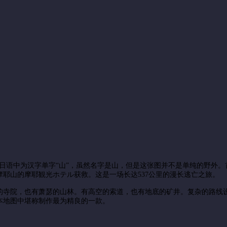
a在日语中为汉字单字“山”，虽然名字是山，但是这张图并不是单纯的野
耶山的摩耶観光ホテル获救。这是一场长达537公里的漫长逃亡之旅。
的寺院，也有萧瑟的山林。有高空的索道，也有地底的矿井。复杂的路线
本地图中堪称制作最为精良的一款。