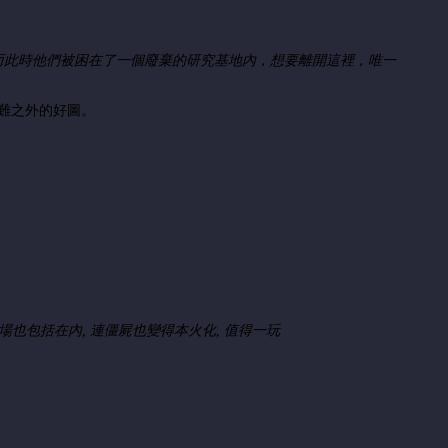
而此時他們被困在了一個廢棄的研究基地內，想要離開這裡，唯一
了難之外的好圖。
也包括在內, 連僵屍也變得本火化, 值得一玩