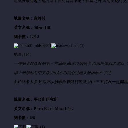
遊戲裡最有趣的地方除了面對源源不絕的僵屍之外,還有隨處可見的
---
地圖名稱：
寂静岭
英文名稱：
Silent Hill
關卡數：12/12
地圖介紹:
一張關卡超級多的第三方地圖,高達12個關卡,地圖根據
同名游戏
《
網上的載點有中文版,所以不用擔心謎題太難而解不了謎.
由於關卡太多,所以不太推薦單機進行遊戲,約上三五好友一起開黑
---
地圖名稱：平頂山研究所
英文名稱：
Pitch Black Mesa L4d2
關卡數：6/6