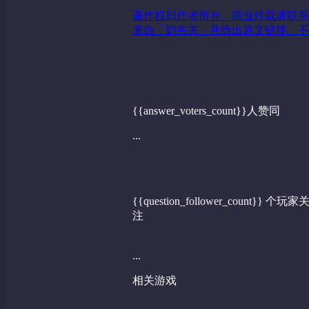
著作权归作者所有。商业转载请联系
来自「奶牛关」并给出原文链接。不
{{answer_voters_count}}人赞同
...
{{question_follower_count}} 个玩家
注
...
相关游戏