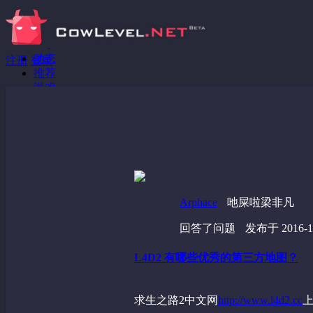
动态
注册
登录
推荐
游戏
分享链接
回答问题
发现
野蔷薇
视频
Arphace
吔屎啦梁非凡
回答了问题
发布于 2016-10
L4D2 有哪些优秀的第三方地图？
求生之路2中文网
http://www.l4d2.cc