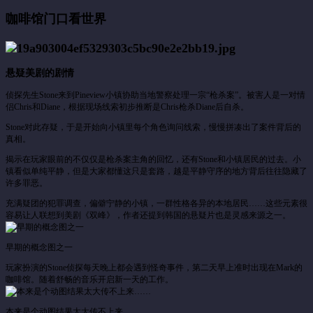
咖啡馆门口看世界
悬疑美剧的剧情
侦探先生Stone来到Pineview小镇协助当地警察处理一宗“枪杀案”。被害人是一对情
侣Chris和Diane，根据现场线索初步推断是Chris枪杀Diane后自杀。
Stone对此存疑，于是开始向小镇里每个角色询问线索，慢慢拼凑出了案件背后的
真相。
揭示在玩家眼前的不仅仅是枪杀案主角的回忆，还有Stone和小镇居民的过去。小
镇看似单纯平静，但是大家都懂这只是套路，越是平静守序的地方背后往往隐藏了
许多罪恶。
充满疑团的犯罪调查，偏僻宁静的小镇，一群性格各异的本地居民……这些元素很
容易让人联想到美剧《双峰》，作者还提到韩国的悬疑片也是灵感来源之一。
早期的概念图之一
玩家扮演的Stone侦探每天晚上都会遇到怪奇事件，第二天早上准时出现在Mark的
咖啡馆。随着舒畅的音乐开启新一天的工作。
本来是个动图结果太大传不上来……