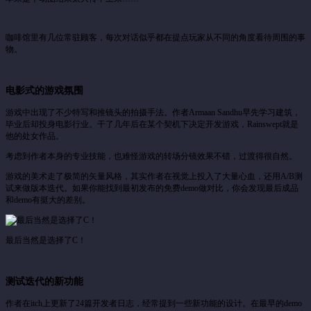
咖啡馆里有几位常驻顾客，每次对话似乎都在提点玩家从不同的角度看待周围的事
物。
电影式的游戏氛围
游戏中出现了不少特写和推镜头的拍摄手法。作者Armaan Sandhu早先学习建筑，
毕业后却投身电影行业。干了几年后在某个契机下决定开发游戏，Rainswept就是
他的处女作品。
考虑到作者本身的专业技能，也难怪游戏的转场分镜效果不错，过渡得很自然。
游戏的美术走了极简的矢量风格，其实作者在视觉上投入了大量心血，还用A/B测
试来做版本迭代。如果你能找到最初发布的免费demo做对比，你会发现最后成品
和demo有挺大的差别。
最后当然是选择了C！
测试迭代的新功能
作者在itch上更新了24篇开发者日志，经常提到一些新功能的设计。在最早的demo