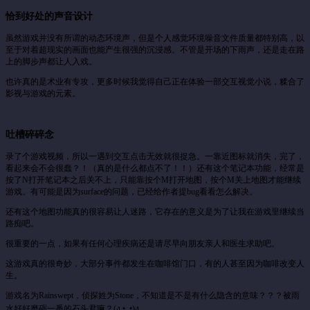
恰到好处的声音设计
虽然游戏并没有所谓的动态环境声，但是个人感觉环境噪音文件质量都特别高，以
至于对着超现实的画面也能产生很强的沉浸感。不管是开场的下雨声，还是走在路
上的脚步声都让人入戏。
也许真的是术业有专攻，更多时候我觉得自己正在体验一部交互视觉小说，糅合了
影视与游戏的元素。
吐槽碎碎念
录了个游戏视频，所以一遇到交互点击无效就很捉急。一靠近图标就消失，完了，
看起来会不会很蠢？！（真的是什么都点不了！！）还有这个笔记本功能，经常是
按了N打开笔记本之后关不上，只能靠按个M打开地图，按个M关上地图才能继续
游戏。有可能是因为surface的问题，已经给作者提bug看看怎么解决。
还有这个地图功能真的很容易让人迷路，它存在的意义是为了让我在游戏里继续当
路痴吧。
很重要的一点，如果有任何心理疾病还是请尽早向朋友亲人和医生求助吧。
这游戏真的很奇妙，大部分事件都发生在咖啡馆门口，有的人甚至因为咖啡改变人
生。
游戏名为Rainswept，侦探姓为Stone，不知道是不是有什么隐含的意味？？？被雨
水好好磨砺一番的石头君嘛？(ง •_•)ง