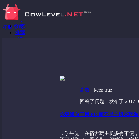
动态
注册
登录
推荐
游戏
分享链接
回答问题
发现
野蔷薇
视频
高数
keep true
回答了问题
发布于 2017-06
你更倾向于用 PC 而不是主机来玩
1. 学生党，在宿舍玩主机多有不便，