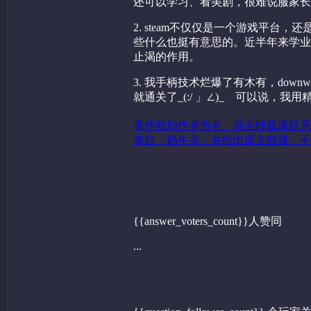
还可以学习、看美剧，很难说服家长
2. steam不仅仅是一个游戏平
些什么也挺有意思的。近半年来学业繁
止渴的作用。
3. 我手柄技术烂爆了有木有，down
就通关了_(:/ 」∠)_ 可以说，
著作权归作者所有。商业转载请联系
来自「奶牛关」并给出原文链接。不
{{answer_voters_count}}人赞同
...