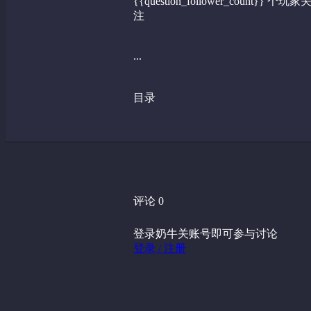
{{question_follower_count}} 个玩家
注
...
目录
评论 0
登录奶牛关账号即可参与讨论
登录 / 注册