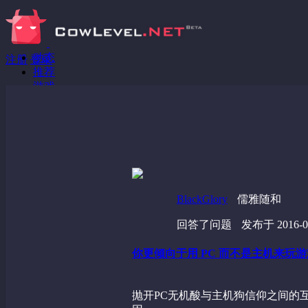
动态
注册
登录
推荐
游戏
分享链接
回答问题
发现
野蔷薇
视频
BlackGlory
儒雅随和
回答了问题
发布于 2016-01
你更倾向于用 PC 而不是主机来玩
抛开PC无机酸与主机狗信仰之间的互