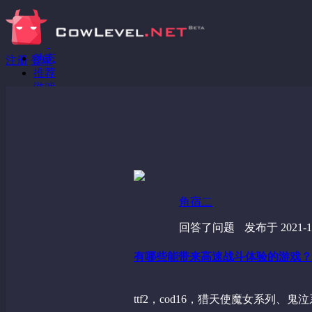
动态
注册
登录
推荐
游戏
分享链接
回答问题
发现
野蔷薇
视频
角宿二
回答了问题
发布于 2021-11
有哪些能带来高速战斗体验的游戏？
ttf2，cod16，猎天使魔女系列、鬼