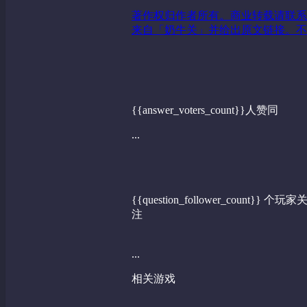
著作权归作者所有。商业转载请联系
来自「奶牛关」并给出原文链接。不
{{answer_voters_count}}人赞同
...
{{question_follower_count}} 个玩家
注
...
相关游戏