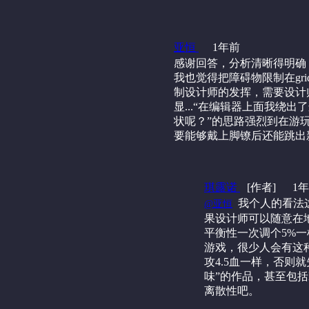
亚恒
1年前
感谢回答，分析清晰得明确，手
我也觉得把障碍物限制在gr
制设计师的发挥，需要设计
显...“在编辑器上面我绕出
状呢？”的思路强烈到在游
要能够戴上脚镣后还能跳出
琪露诺
[作者]
1
‍ 我个人的看
@亚恒
果设计师可以随意在地
平衡性一次调个5%
游戏，很少人会有这种
攻4.5血一样，否则
味”的作品，甚至包
离散性吧。