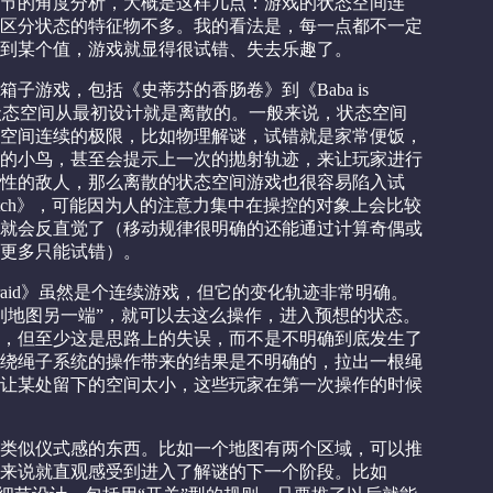
节的角度分析，大概是这样几点：游戏的状态空间连
区分状态的特征物不多。我的看法是，每一点都不一定
到某个值，游戏就显得很试错、失去乐趣了。
子游戏，包括《史蒂芬的香肠卷》到《Baba is
》这些，状态空间从最初设计就是离散的。一般来说，状态空间
空间连续的极限，比如物理解谜，试错就是家常便饭，
的小鸟，甚至会提示上一次的抛射轨迹，来让玩家进行
性的敌人，那么离散的状态空间游戏也很容易陷入试
ty Glitch》，可能因为人的注意力集中在操控的对象上会比较
就会反直觉了（移动规律很明确的还能通过计算奇偶或
更多只能试错）。
aid》虽然是个连续游戏，但它的变化轨迹非常明确。
到地图另一端”，就可以去这么操作，进入预想的状态。
，但至少这是思路上的失误，而不是不明确到底发生了
绕绳子系统的操作带来的结果是不明确的，拉出一根绳
让某处留下的空间太小，这些玩家在第一次操作的时候
类似仪式感的东西。比如一个地图有两个区域，可以推
来说就直观感受到进入了解谜的下一个阶段。比如