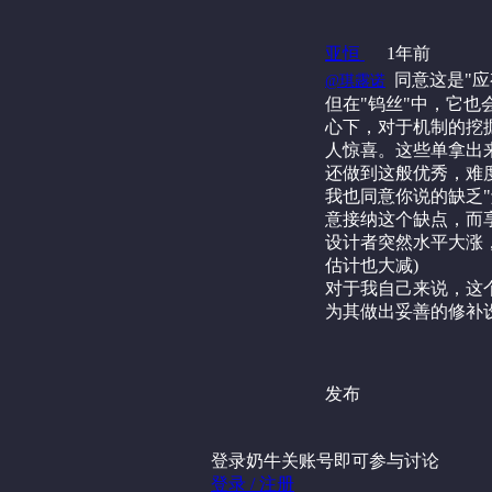
亚恒
1年前
‍ 同意这是
@琪露诺
但在"钨丝"中，它也
心下，对于机制的挖
人惊喜。这些单拿出来
还做到这般优秀，难
我也同意你说的缺乏
意接纳这个缺点，而享
设计者突然水平大涨
估计也大减)
对于我自己来说，这个
为其做出妥善的修补设
发布
登录奶牛关账号即可参与讨论
登录 / 注册