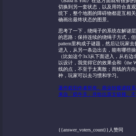
《Baba is You》在这方面就
切换到另一套状态，以及用符合直观
统下，整个地图的障碍物都是互相关
确画出最终状态的图景。
思考了一下，绕绳子的系统在解谜层面上
的思路：保持连续的绕绳子方式，但把
pattern里构成子谜题，然后让玩家去
进入，从另一条边出去，能有哪些操
（比如这个3x3从下面进入，从右边
以设计，我觉得它的效果会和《the Wi
线的点，不至于太离散；而线的方向
种，玩家可以去习惯和学习。
著作权归作者所有。商业转载请联系
来自「奶牛关」并给出原文链接。不
{{answer_voters_count}}人赞同