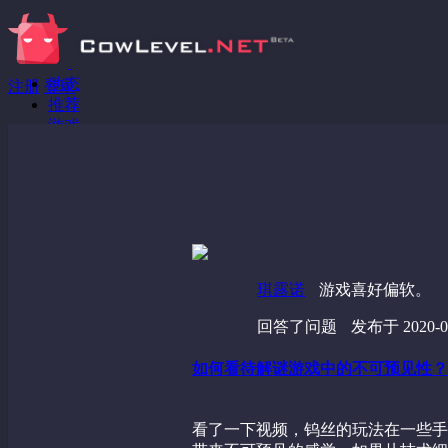
动态
注册
登录
推荐
游戏
分享链接
回答问题
发现
野蔷薇
视频
琪露诺
游戏喜好偏软。
回答了问题
发布于 2020-05
如何看待解谜游戏中的不可预见性？
看了一下视频，钨丝的玩法在一些手