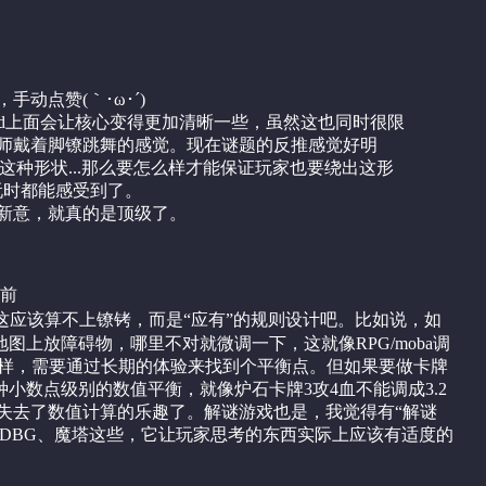
动点赞(｀･ω･´)ゞ
id上面会让核心变得更加清晰一些，虽然这也同时很限
师戴着脚镣跳舞的感觉。现在谜题的反推感觉好明
了这种形状...那么要怎么样才能保证玩家也要绕出这形
玩时都能感受到了。
新意，就真的是顶级了。
年前
法这应该算不上镣铐，而是“应有”的规则设计吧。比如说，如
图上放障碍物，哪里不对就微调一下，这就像RPG/moba调
一样，需要通过长期的体验来找到个平衡点。但如果要做卡牌
小数点级别的数值平衡，就像炉石卡牌3攻4血不能调成3.2
就失去了数值计算的乐趣了。解谜游戏也是，我觉得有“解谜
括DBG、魔塔这些，它让玩家思考的东西实际上应该有适度的