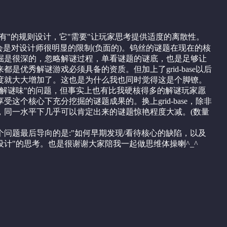
"应有"的规则设计，它"需要"让玩家思考提供适度的离散性。
会是对设计师很明显的限制(负面的)。钨丝的谜题在现在的核
掘是很深的，忽略解谜过程，单看谜题的谜底，也是足够让
都是优秀解谜游戏必须具备的资质。但加上了grid-base以后
度就大大增加了。这也是为什么我也同时觉得这是个脚镣。
"解谜味"的问题，但事实上也有比我硬核得多的解谜玩家愿
受这个核心下充分挖掘的谜题成果的。换上grid-base，除非
，同一水平下几乎可以肯定出来的谜题惊艳程度大减。(数量
问题最后导向的是:"如何早期发现/看待核心的缺陷，以及
计"的思考。也是很谢谢大家陪我一起做思维体操喇^_^