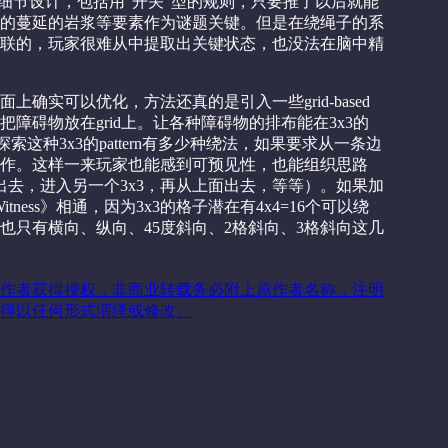
有很多的细节设计，包括用“开关”型的规则，只要推了以后就能
的蔓延的岩浆等要素作为谜题关键。但是在绕绳子的系
联的，玩家很难从中提取出关键状态，也没法在脑中精
确实可以优化，方法还真的是引入一些grid-based
障碍物放在grid上。让各种障碍物的排布能在3x3的
探索这种3x3的pattern有多少种绕法，如果要求从一条边
作。这样一来玩家也能感到可预见性，也能组织思路
出去，进入另一个3x3，再从上面出去，等等）。如果加
tness》相通，因为3x3的格子潜在有4x4=16个可以绕
也只有横向、纵向、45度斜向、2格斜向、3格斜向这几
作者获得授权，非商业转载务必附上原作者名称，注明
得以任何形式演绎或修改。