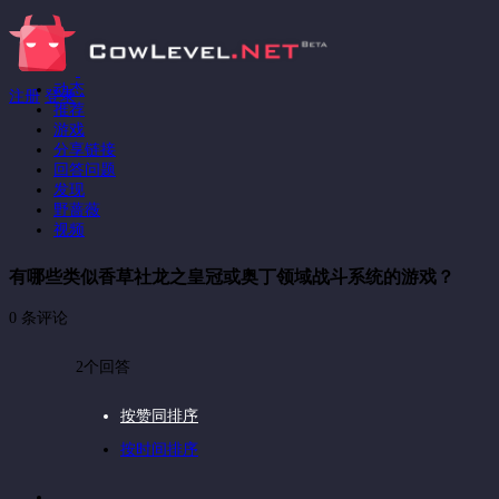
动态
注册
登录
推荐
游戏
分享链接
回答问题
发现
野蔷薇
视频
有哪些类似香草社龙之皇冠或奥丁领域战斗系统的游戏？
0 条评论
2个回答
按赞同排序
按时间排序