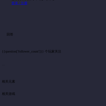
登录 / 注册
回答
{{question['follower_count']}} 个玩家关注
...
相关元素
相关游戏