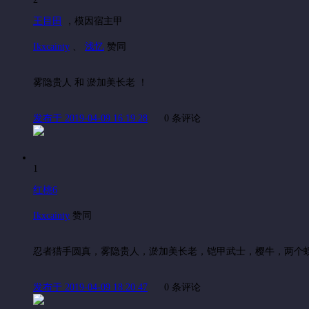
王目田
，
模因宿主甲
Ikxcainty
、
浅忆
赞同
雾隐贵人 和 淤加美长老 ！
发布于 2019-04-09 16:19:28
0 条评论
1
红桃6
Ikxcainty
赞同
忍者猎手圆真，雾隐贵人，淤加美长老，铠甲武士，樱牛，两个
发布于 2019-04-09 18:20:47
0 条评论