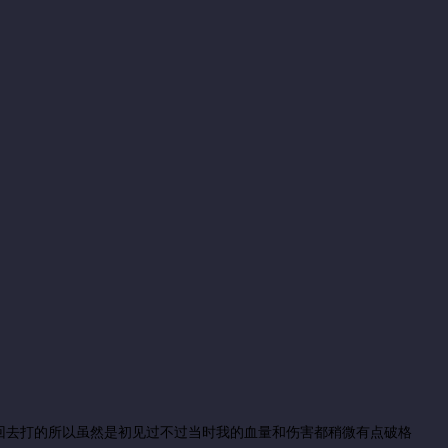
回去打的所以虽然是初见过不过当时我的血量和伤害都稍微有点破格