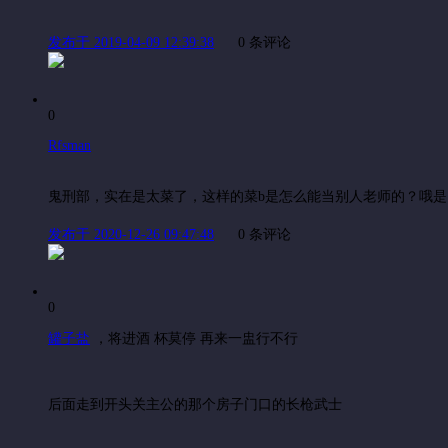
发布于 2019-04-09 12:39:38
0 条评论
0
Rfsman
鬼刑部，实在是太菜了，这样的菜b是怎么能当别人老师的？哦
发布于 2020-12-26 09:47:48
0 条评论
0
罐子盐
，
将进酒 杯莫停 再来一盅行不行
后面走到开头关主公的那个房子门口的长枪武士