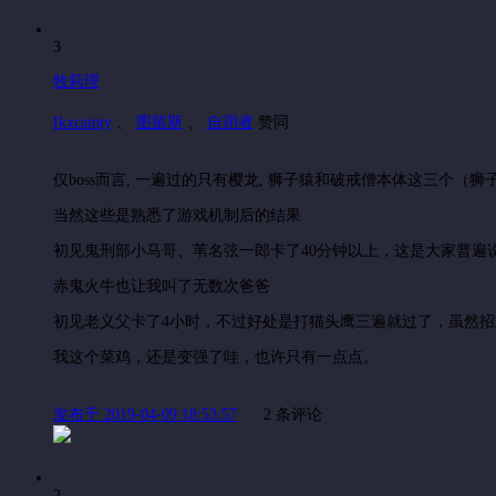
3
牧莉理
Ikxcainty
、
图留斯
、
自诩者
赞同
仅boss而言, 一遍过的只有樱龙, 狮子猿和破戒僧本体这三个
当然这些是熟悉了游戏机制后的结果
初见鬼刑部小马哥、苇名弦一郎卡了40分钟以上，这是大家普遍说的
赤鬼火牛也让我叫了无数次爸爸
初见老义父卡了4小时，不过好处是打猫头鹰三遍就过了，虽然
我这个菜鸡，还是变强了哇，也许只有一点点。
发布于 2019-04-09 18:53:57
2 条评论
2