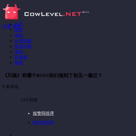
动态
注册
登录
推荐
游戏
分享链接
回答问题
发现
野蔷薇
视频
《只狼》有哪个BOSS你们做到了初见一遍过？
0 条评论
13个回答
按赞同排序
按时间排序