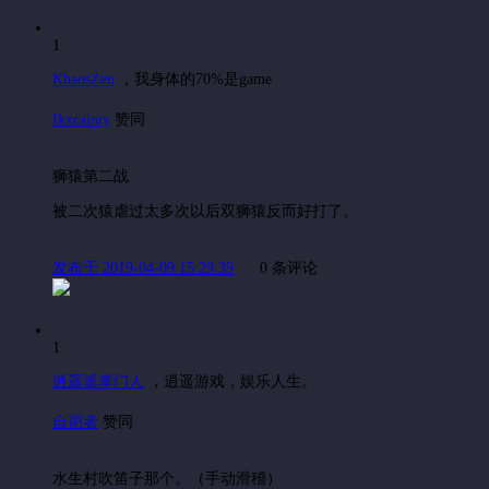
1
KhaosZen
，
我身体的70%是game
Ikxcainty
赞同
狮猿第二战
被二次猿虐过太多次以后双狮猿反而好打了。
发布于 2019-04-09 15:29:39
0 条评论
1
逍遥派掌门人
，
逍遥游戏，娱乐人生。
自诩者
赞同
水生村吹笛子那个。（手动滑稽）