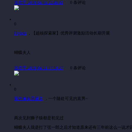
发布于 2019-04-16 22:46:41
0 条评论
0
Flyight
，
【超核探索家】优秀评测激励活动长期开展
蝴蝶夫人
发布于 2019-04-11 17:59:27
0 条评论
0
紫色有角爱暴走
，
一个随处可见的直男~
两次见到狮子猿都是初见过
蝴蝶夫人我是打了弦一郎之后才知道原来还有三年前这么一说才