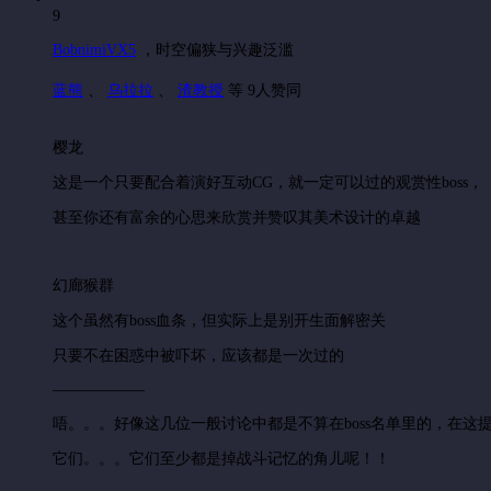
9
BobnimiVX5
，
时空偏狭与兴趣泛滥
蓝熊
、
乌拉拉
、
渣教授
等 9人赞同
樱龙
这是一个只要配合着演好互动CG，就一定可以过的观赏性boss，
甚至你还有富余的心思来欣赏并赞叹其美术设计的卓越
幻廊猴群
这个虽然有boss血条，但实际上是别开生面解密关
只要不在困惑中被吓坏，应该都是一次过的
——————
唔。。。好像这几位一般讨论中都是不算在boss名单里的，在
它们。。。它们至少都是掉战斗记忆的角儿呢！！