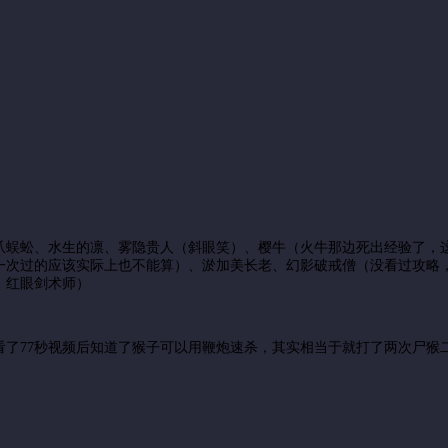
爪蜈蚣、水生的凛、雾隐贵人（斜眼笑）、樱牛（火牛那边死出经验了，
次过的应该实际上也不能算）、淤加美长老、幻影破戒僧（没看过攻略，
，红眼剑术师）
看了77秒视频后知道了猴子可以用鞭炮速杀，其实相当于就打了两次尸猴