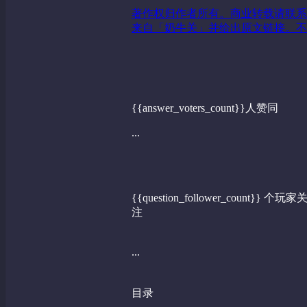
著作权归作者所有。商业转载请联系
来自「奶牛关」并给出原文链接。不
{{answer_voters_count}}人赞同
...
{{question_follower_count}} 个玩家
注
...
目录