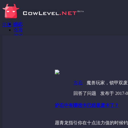
动态
注册
登录
推荐
游戏
分享链接
回答问题
发现
野蔷薇
视频
方石
魔兽玩家，锁甲双废
回答了问题
发布于 2017-05
炉石中有哪些卡已经是废卡了？
愿青龙指引你在十点法力值的时候钓