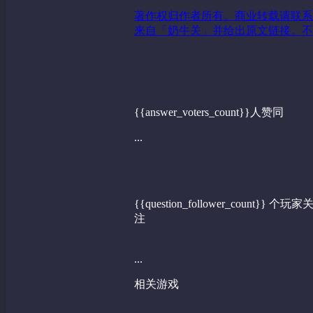
著作权归作者所有。商业转载请联系
来自「奶牛关」并给出原文链接。不
{{answer_voters_count}}人赞同
...
{{question_follower_count}} 个玩家
注
...
相关游戏