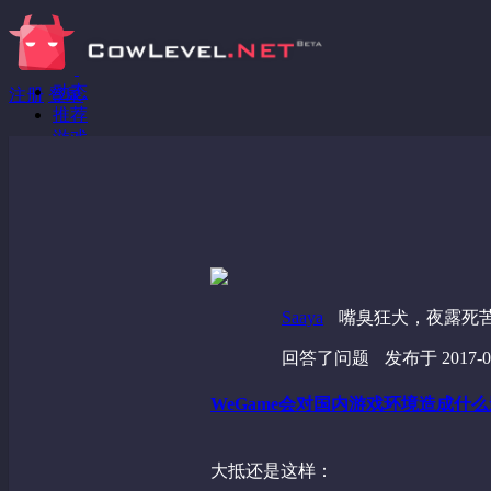
动态
注册
登录
推荐
游戏
分享链接
回答问题
发现
野蔷薇
视频
Saaya
嘴臭狂犬，夜露死
回答了问题
发布于 2017-04
WeGame会对国内游戏环境造成什
大抵还是这样：