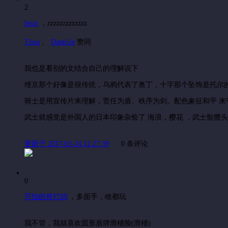
2
beizi
，
zzzzzzzzzzzzz
Tiina
、
Dante2p
赞同
我也是看别的文结合自己的理解说下
维京那个好像是很传统，乌鸦代表了奥丁，十字那个坠饰是托尔
骑士是用宣传片来理解，责任为盾、秩序为剑。配色象征和平 来
武士就感觉是外国人的日本印象杂烩了 海浪，樱花 ，武士骷髅头组合在一起
更新于 2017-03-24 12:27:39
0 条评论
0
可怕的肯打鸡
，
多面手，啥都玩
我不管，我就喜欢圆形盾牌滑稽脸(滑稽)