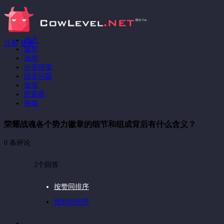
动态
注册
登录
推荐
游戏
分享链接
回答问题
发现
野蔷薇
视频
荣耀战魂各个势力徽章的细节和组成背后有什么含义？
0 条评论
2个回答
按赞同排序
按时间排序