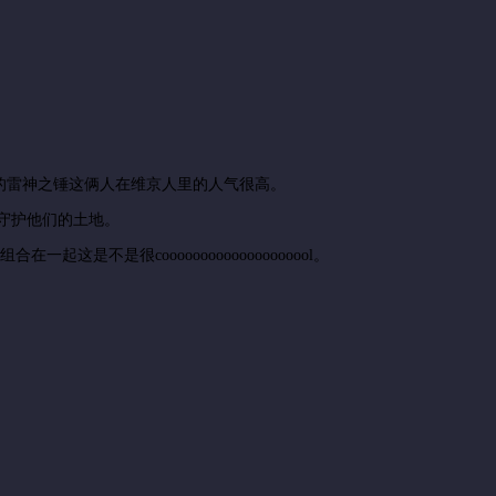
的雷神之锤这俩人在维京人里的人气很高。
守护他们的土地。
这是不是很coooooooooooooooooool。