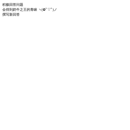
积极回答问题
会得到奶牛之王的青睐 ヽ(✿ﾟ▽ﾟ)ノ
撰写新回答