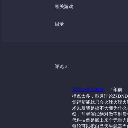
相关游戏
目录
评论 2
舔舔型督军魔眼
1年前
槽点太多，型月理论怼DN
觉得塑能就只会火球火球火
术以及我是搞不大懂为什么
祭，前者催眠绝对做不到后
代科技倒是搬出来个无重力
每轮可以把自己天生武器当