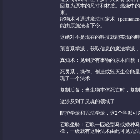
回复为原本的尺寸和材质。燃烧中的
束。
缩物术可通过魔法恒定术（perman
能由原施法者下令。
这绝对不是现在的科技就能实现的哇
预言系学派，获取信息的魔法学派，
真知术：见到所有事物的原本面貌（
死灵系，操作、创造或毁灭生命能量
现了一个法术
复制后备：当生物本体死亡时，复制
这涉及到了灵魂的领域了
防护学派和咒法学派，这2个学派可
召唤坐骑：召唤一匹轻型马或矮种马
律，一级就有这种法术由此可见咒法