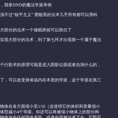
，我拿DND的魔法学派举例
顶不过“核平主义” 塑能系的法术几乎所有都可以用科
大部分的法术一个催眠师就可以胜任了
实现大部分的法术，到了第七环才出现第一个属于魔法
个行影术的原理可能是进入阴影位面或者虫洞什么的，
了，可以改变身体或内在本质的学派，这个学派在第三
物体在各方面缩小至1/16（这使得它的体积和质量缩小
物体的体型减小4个等级。你还可以将被缩小物体上的部分构
物体放在任何固体表面，或者由原施法者下令，它即可