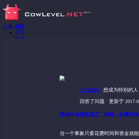
动态
注册
登录
推荐
游戏
分享链接
回答问题
发现
野蔷薇
视频
XTMMN
想成为特别的人
回答了问题
更新于 2017-01
游戏中有哪些真正「神秘」的魔法体
当一个事象只要花费时间和资金就能