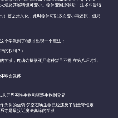
火焰及其燃料也可变小。物体变回原状后，法术即告结
ency）使之永久化，此时物体可以多次变小再还原，但只
这个学派到了6级才出现一个魔法：
神的权利？）
的学派，魔魂壶操纵死尸这种暂且不提 在第八环时出
体即会复苏
以从异界召唤生物和驱逐生物到异界
作为你的坐骑 凭空召唤生物已经违反了能量守恒定
系才是最接近魔法真谛的学派