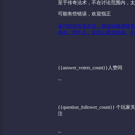
至于传奇法术，不在讨论范围内，太
可能有些错误，欢迎指正
著作权归作者所有。商业转载请联系
来自「奶牛关」并给出原文链接。不
{{answer_voters_count}}人赞同
...
{{question_follower_count}} 个玩家
注
...