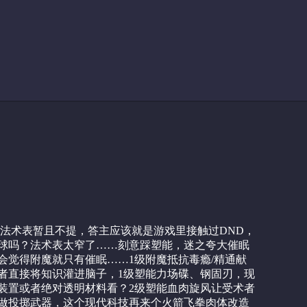
D法术表暂且不提，答主应该就是游戏里接触过DND，
球吗？法术表太窄了……刻意踩塑能，迷之夸大催眠
会觉得附魔就只有催眠……1级附魔抵抗毒瘾/精通献
者直接将知识灌进脑子，1级塑能力场碟、钢固刃，现
装置或者绝对透明材料看？2级塑能血肉旋风让受术者
做投掷武器，这个现代科技再来个火箭飞拳肉体改造