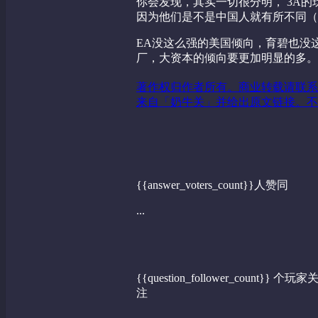
你会发现，其实一切很分明， 3A
因为他们是不是中国人就有所不同（
EA没这么强的美国倾向，育碧也没
厂，大资本的倾向要更加明显的多。
著作权归作者所有。商业转载请联系
来自「奶牛关」并给出原文链接。不
{{answer_voters_count}}人赞同
...
{{question_follower_count}} 个玩家
注