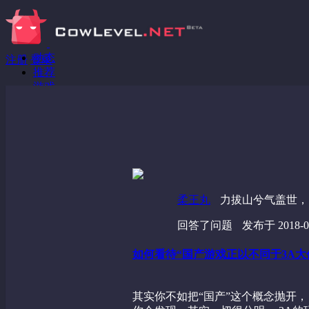
动态
注册
登录
推荐
游戏
分享链接
回答问题
发现
野蔷薇
视频
柔王丸
力拔山兮气盖世，
回答了问题
发布于 2018-03
如何看待“国产游戏正以不同于3A
其实你不如把“国产”这个概念抛开，