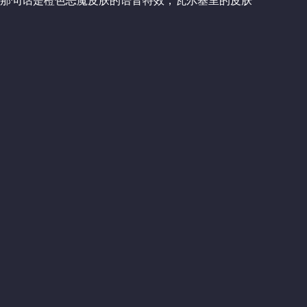
 那句话是橙色恶魔皮肤的语音特效，瓦尔基里的皮肤