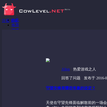
动态
注册
登录
推荐
游戏
分享链接
回答问题
发现
野蔷薇
视频
Allen
热爱游戏之人
回答了问题
发布于 2016-06
守望先锋有哪些有趣的设定？
天使在守望先锋面临解散前的一场会