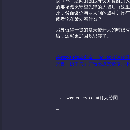
森（76）之间的激烈冲突并提醒别
的那场毁灭守望先锋的大战后（这里
炸，然而爆炸与两人间的战斗并没有
或者说在策划着什么？
另外值得一提的是天使开大的时候有
话，这就更加因吹思婷了。
著作权归作者所有。商业转载请联系
来自「奶牛关」并给出原文链接。不
{{answer_voters_count}}人赞同
...