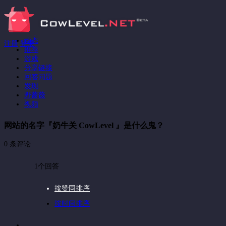
动态
注册
登录
推荐
游戏
分享链接
回答问题
发现
野蔷薇
视频
网站的名字『奶牛关 CowLevel 』是什么鬼？
0 条评论
1个回答
按赞同排序
按时间排序