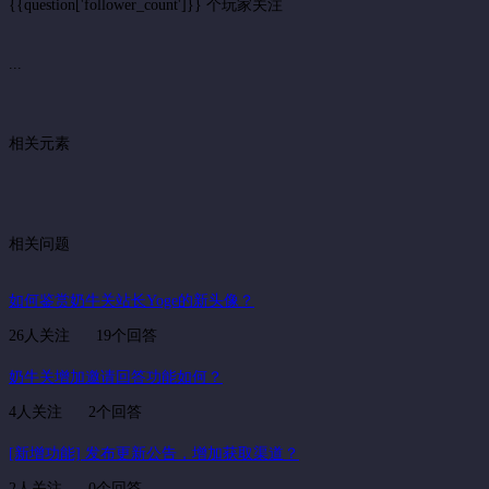
{{question['follower_count']}} 个玩家关注
...
相关元素
相关问题
如何鉴赏奶牛关站长Yoge的新头像？
26人关注
19个回答
奶牛关增加邀请回答功能如何？
4人关注
2个回答
[新增功能] 发布更新公告，增加获取渠道？
2人关注
0个回答