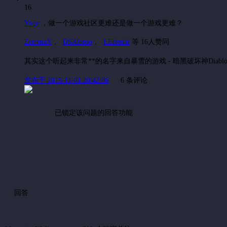
16
Yoge
，
做一个游戏社区更难还是做一个游戏更难？
ZeromaX
、
DSAlonso
、
EEhentai
等 16人赞同
其实这个听起来非常**的名字来自暴雪的游戏 - 暗黑破坏神Di
发布于 2015-11-01 20:42:06
6 条评论
已锁定该问题的回答功能
回答