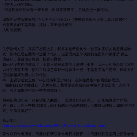
们努力工作的鼓励。
但是现在仍然会有一些卡墙，出城等等BUG，后续会进一步优化。
游戏的完整版将会有5个大关卡和4个BOSS（未来如果拆分小关，总计是10个），
会有更多的主副武器，技能，甚至也考虑加
入时装要素。
关于剧情方面，其实不想说太多，我原本是希望制作一款更加正统的类恶魔城游
戏，剧本已经在脑海中运量了很久，但是因为上个项目我在团队中被排挤 孤立、
边缘化，最后项目失败，投资人撤资。
我已经没有任何资源了，于是只能对原本的计划进行更改，我一人担负起除了程序
以外的所有工作，然后主程愿意跟我一起奋斗一把，于是有了这个游戏。剧本方面
已经被精简为极小的前传故
事，主要讲述女主角Erza在成为帝国少将前，在神秘魔塔中的历练的经历。
如果我们这次能赚到一点奶粉钱，我希望去完成心目中那个比较宏大一点的作
品，总之如果能得到一些支持就好了。
另外如果你们有一些希望加入的设计，我也会仔细研究，一起来完善这个作品。
关于设计上的一些技术细节，由于我的水平高度限制，可能难以理解，如果能得到
高手的指导就好了。
商店地址：
https://store.steampowered.com/app/844850/Tower_HunterErzas_Trial/
著作权归作者所有。商业转载请联系作者获得授权，非商业转载务必附上原作者名