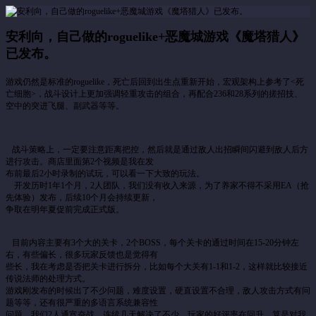
安利向，自己做的roguelike+恶魔城游戏《魔塔猎人》
已发布。
游戏仍然是标准的roguelike，死亡后回到出生点重新开始，宏观架构上参考了<死
亡细胞>，战斗设计上更加强调轻重攻击的组合，再配合236和28系列的搓招技、
空中的突进飞腿、副武器等等。
战斗策略上，一定要注意距离把控，然后就是通过敌人出招瞬间闪避到敌人后方
进行攻击。商店里面第2个视频是我在发
布前最后2小时录制的试玩，可以看一下大致的玩法。
开发历时1年1个月，2人团队，我们没有收入来源，为了养家不得不采用EA（抢
先体验）发布，后续10个月会持续更新，
争取在明年夏促前完成正式版。
目前内容主要有3个大的关卡，2个BOSS，每个关卡的通过时间在15-20分钟左
右，有些偏长，很多玩家反馈也是觉得有
些长，我在考虑是否把关卡进行拆分，比如每个大关有1-1和1-2，这样就比较接近
传说法师的处理方式。
游戏刚发布的时候出了不少问题，难度设置，硬直设置不合理，敌人攻击方式有问
题等等，还有很严重的多语言系统兼容性
问题，我们2人通宵奋战，连续几天解决了不少，玩家的好评率在回升，算是对我