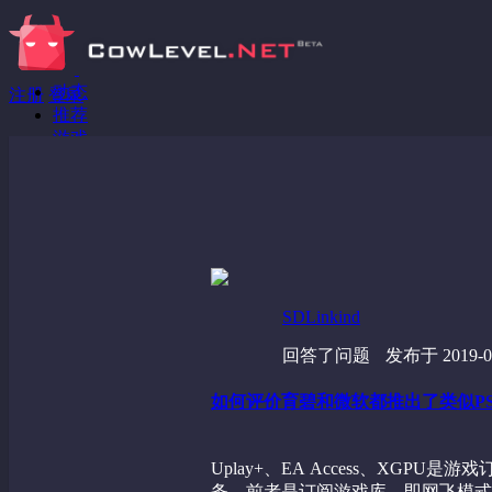
动态
注册
登录
推荐
游戏
分享链接
回答问题
发现
野蔷薇
视频
SDLinkind
回答了问题
发布于 2019-06
如何评价育碧和微软都推出了类似PS4 Plu
Uplay+、EA Access、XGPU
务，前者是订阅游戏库，即网飞模式