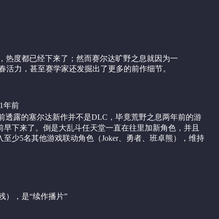
，热度都已经下来了；然而赛尔达旷野之息就因为一
青春活力，甚至赛学家还发掘出了更多的前作细节。
1年前
3展前透露的塞尔达新作并不是DLC，毕竟荒野之息两年前的游
前早下来了。倒是大乱斗任天堂一直在往里加新角色，并且
至少5名其他游戏联动角色（Joker、勇者、班卓熊），维持
。
手残），是“续作播片”