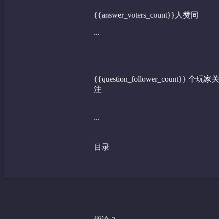
{{answer_voters_count}}人赞同
...
{{question_follower_count}} 个玩家
注
...
目录