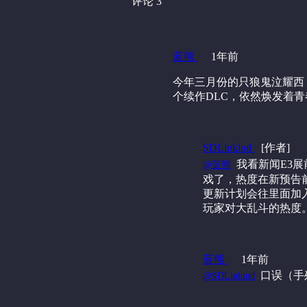
评论 3
蓝熊
1年前
今年三月份的只狼鬼泣耀西
个续作DLC，依然焕发着
SDLinkind
[作者]
‍ 我看新闻E
@蓝熊
戏了，热度在新预告
更新计划会往里面加入
玩家对大乱斗的热度
蓝熊
1年前
‍ 口误（
@SDLinkind