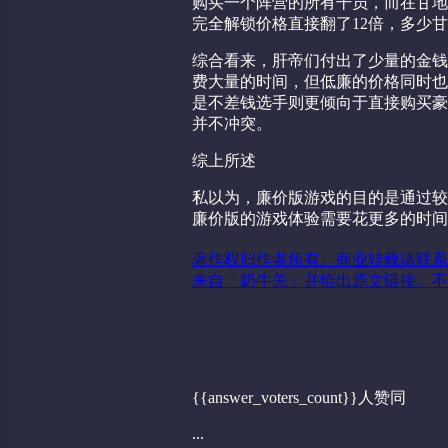
购买一个阵营的所有干员，而在甘地版
完全解锁价格直接翻了12倍，多少
综合看来，肝帝们付出了少量的金钱
费大量的时间，但低廉的价格同时也
是不差钱选手则更倾向于直接购买豪
并不冲突。
综上所述
私以为，廉价版游戏的目的是通过较
廉价版的游戏体验需要花更多的时间
著作权归作者所有。商业转载请联系
来自「奶牛关」并给出原文链接。不
{{answer_voters_count}}人赞同
...