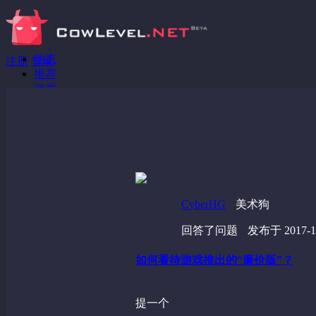
动态
注册
登录
推荐
游戏
分享链接
回答问题
发现
野蔷薇
视频
CyberHG
美术狗
回答了问题
发布于 2017-12
如何看待游戏推出的“廉价版”？
提一个