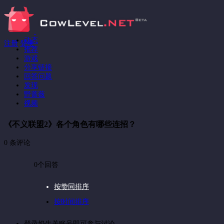
动态
注册
登录
推荐
游戏
分享链接
回答问题
发现
野蔷薇
视频
《不义联盟2》各个角色有哪些连招？
0 条评论
0个回答
按赞同排序
按时间排序
登录奶牛关账号即可参与讨论