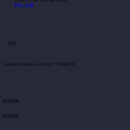
登录 / 注册
回答
{{question['follower_count']}} 个玩家关注
...
相关元素
相关游戏