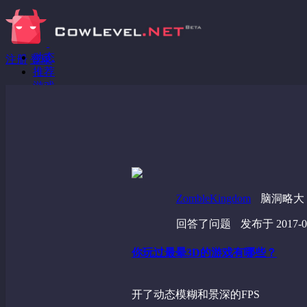
动态
注册
登录
推荐
游戏
分享链接
回答问题
发现
野蔷薇
视频
ZombleKingdom
脑洞略大
回答了问题
发布于 2017-09
你玩过最晕3D的游戏有哪些？
开了动态模糊和景深的FPS