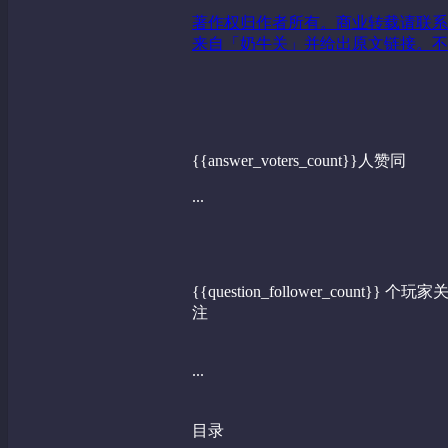
著作权归作者所有。商业转载请联系
来自「奶牛关」并给出原文链接。不
{{answer_voters_count}}人赞同
...
{{question_follower_count}} 个玩家
注
...
目录