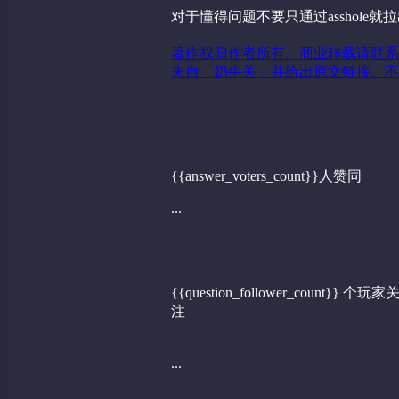
对于懂得问题不要只通过asshole就
著作权归作者所有。商业转载请联系
来自「奶牛关」并给出原文链接。不
{{answer_voters_count}}人赞同
...
{{question_follower_count}} 个玩家
注
...