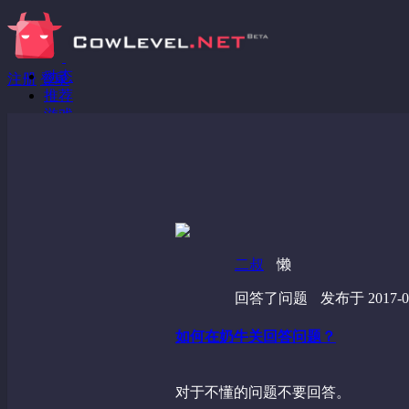
动态
注册
登录
推荐
游戏
分享链接
回答问题
发现
野蔷薇
视频
二叔
懒
回答了问题
发布于 2017-08
如何在奶牛关回答问题？
对于不懂的问题不要回答。