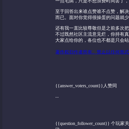
一点毛病，只是不想浪费时间罢了，
至于回答出来谁点赞谁不点赞，解决
而已。面对你觉得很操蛋的问题就少
还有我一直比较尊敬但是之前多次把
不过既然社区主流意见烂，你持有真
大家点给你的，各位也不都是只会站
著作权归作者所有。禁止以任何形式
{{answer_voters_count}}人赞同
...
{{question_follower_count}} 个玩家