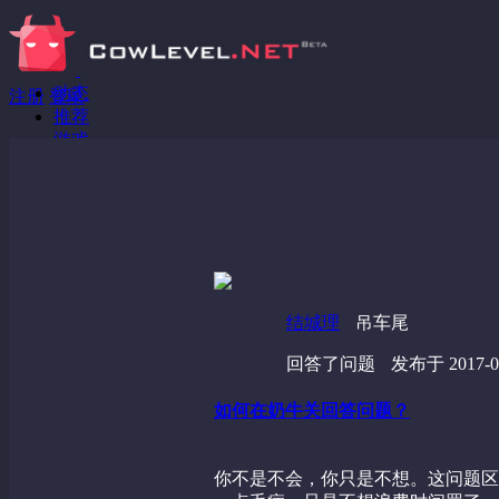
动态
注册
登录
推荐
游戏
分享链接
回答问题
发现
野蔷薇
视频
结城理
吊车尾
回答了问题
发布于 2017-08
如何在奶牛关回答问题？
你不是不会，你只是不想。这问题区