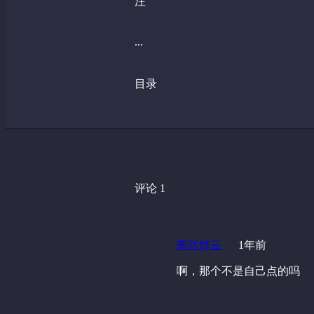
注
...
目录
评论 1
南宫烨云
1年前
啊，那个不是自己点的吗