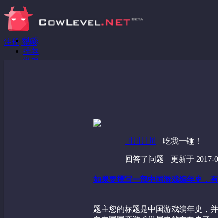
动态
注册
登录
推荐
游戏
分享链接
回答问题
发现
野蔷薇
视频
川川川川
吃我一锤！
回答了问题
更新于 2017-05
如果要撰写一部中国游戏编年史，有
题主您的标题是中国游戏编年史，并