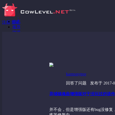
动态
注册
登录
推荐
游戏
分享链接
回答问题
发现
野蔷薇
视频
harmonytree
回答了问题
发布于 2017-04
异域镇魂曲增强版对于没玩过的该作
并不会，但是增强版还有bug没修复
疼等修复中