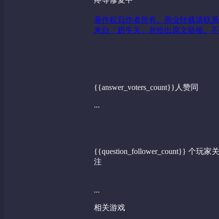
著作权归作者所有。商业转载请联系
来自「奶牛关」并给出原文链接。不
{{answer_voters_count}}人赞同
...
{{question_follower_count}} 个玩家
注
...
相关游戏