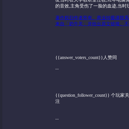
的音效,主角受伤了一脸的血迹,当时
著作权归作者所有。商业转载请联系
来自「奶牛关」并给出原文链接。不
{{answer_voters_count}}人赞同
...
{{question_follower_count}} 个玩家
注
...