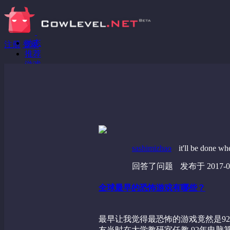
动态
注册
登录
推荐
游戏
分享链接
回答问题
发现
野蔷薇
视频
sashimizhao
it'll be done wh
回答了问题
发布于 2017-04
全球最早的恐怖游戏有哪些？
最早让我觉得最恐怖的游戏竟然是92年
友当时在大学教研室任教,92年电脑算