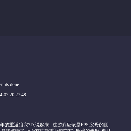
en its done
-07 20:27:48
的重返狼穴3D,说起来...这游戏应该是FPS,父母的朋
是稀罕物了,上面有这款重返狼穴3D, 幽暗的走廊, 刺耳