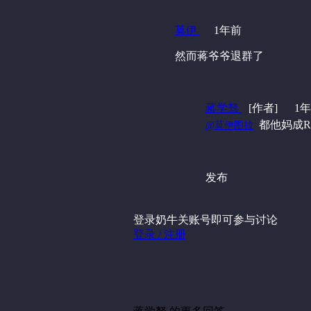
莫伊
1年前
然而蒋爷爷退群了
蒋学驽
[作者]
1
‍ 都他妈成
@莫伊图拉
发布
登录奶牛关账号即可参与讨论
登录 / 注册