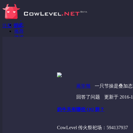
动态
注册
登录
推荐
游戏
分享链接
回答问题
发现
野蔷薇
视频
蒋学驽
一只节操是叠加态
回答了问题
更新于 2016-12
奶牛关有哪些 QQ 群？
CowLevel 传火祭祀场：594137937