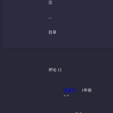
注
...
目录
评论 12
毁童年
1年前
= =