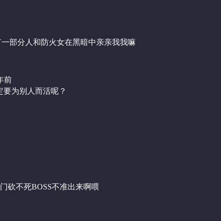
许有一部分人和防火女在黑暗中亲亲我我嘛
年前
一定要为别人而活呢？
门砍不死BOSS不准出来啊喂