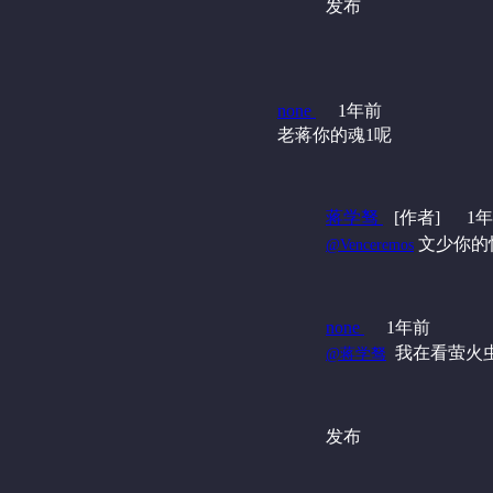
发布
none
1年前
老蒋你的魂1呢
蒋学驽
[作者]
1
‍ 文少你
@Venceremos
none
1年前
‍ 我在看萤火
@蒋学驽
发布