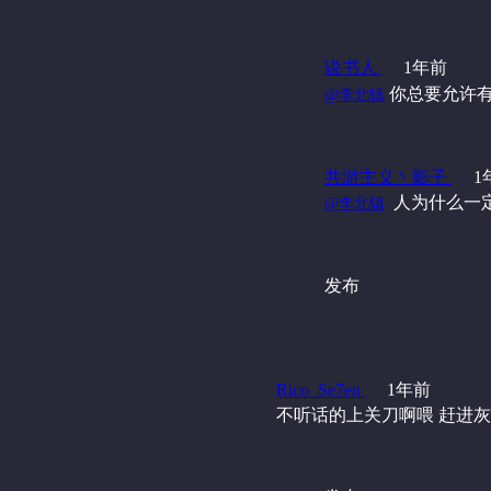
说书人
1年前
‍ 你总要允
@李北镇
共游主义丶影子
1
‍ 人为什么
@李北镇
发布
Rico_Se7en
1年前
不听话的上关刀啊喂 赶进灰