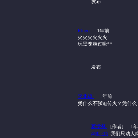
发布
Ringo
1年前
火火火火火火
玩黑魂爽过吸**
发布
李北镇
1年前
凭什么不强迫传火？凭什么
蒋学驽
[作者]
1
‍ 我们只劝
@李北镇